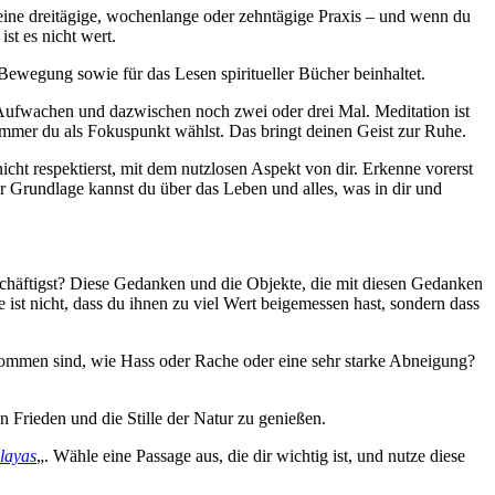
 eine dreitägige, wochenlange oder zehntägige Praxis – und wenn du
st es nicht wert.
ewegung sowie für das Lesen spiritueller Bücher beinhaltet.
Aufwachen und dazwischen noch zwei oder drei Mal. Meditation ist
mmer du als Fokuspunkt wählst. Das bringt deinen Geist zur Ruhe.
cht respektierst, mit dem nutzlosen Aspekt von dir. Erkenne vorerst
ser Grundlage kannst du über das Leben und alles, was in dir und
schäftigst? Diese Gedanken und die Objekte, die mit diesen Gedanken
st nicht, dass du ihnen zu viel Wert beigemessen hast, sondern dass
gekommen sind, wie Hass oder Rache oder eine sehr starke Abneigung?
 Frieden und die Stille der Natur zu genießen.
layas
„. Wähle eine Passage aus, die dir wichtig ist, und nutze diese