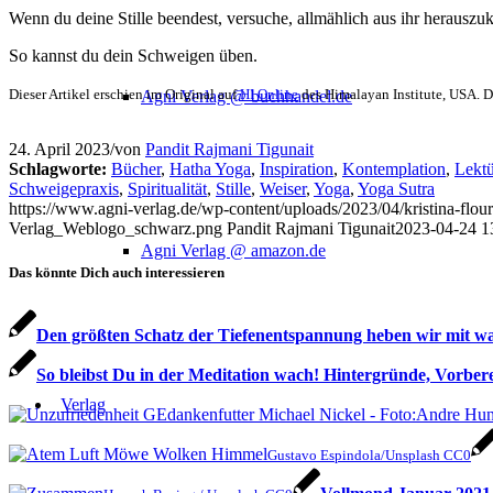
Wenn du deine Stille beendest, versuche, allmählich aus ihr herauszuk
So kannst du dein Schweigen üben.
Dieser Artikel erschien im Original auf
HI Online
des Himalayan Institute, USA. 
Agni Verlag @ buchhandel.de
24. April 2023
/
von
Pandit Rajmani Tigunait
Schlagworte:
Bücher
,
Hatha Yoga
,
Inspiration
,
Kontemplation
,
Lektü
Schweigepraxis
,
Spiritualität
,
Stille
,
Weiser
,
Yoga
,
Yoga Sutra
https://www.agni-verlag.de/wp-content/uploads/2023/04/kristina-f
Verlag_Weblogo_schwarz.png
Pandit Rajmani Tigunait
2023-04-24 1
Agni Verlag @ amazon.de
Das könnte Dich auch interessieren
Den größten Schatz der Tiefenentspannung heben wir mit w
So bleibst Du in der Meditation wach! Hintergründe, Vorbe
Verlag
Gustavo Espindola/Unsplash CC0