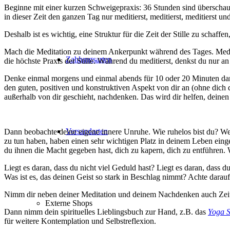
Beginne mit einer kurzen Schweigepraxis: 36 Stunden sind überschaub
in dieser Zeit den ganzen Tag nur meditierst, meditierst, meditierst u
Deshalb ist es wichtig, eine Struktur für die Zeit der Stille zu schaff
Mach die Meditation zu deinem Ankerpunkt während des Tages. Medit
Zahlungsarten
die höchste Praxis der Stille. Während du meditierst, denkst du nur a
Denke einmal morgens und einmal abends für 10 oder 20 Minuten darübe
den guten, positiven und konstruktiven Aspekt von dir an (ohne dich da
außerhalb von dir geschieht, nachdenken. Das wird dir helfen, deine
Versandarten
Dann beobachte deine eigene innere Unruhe. Wie ruhelos bist du? We
zu tun haben, haben einen sehr wichtigen Platz in deinem Leben eing
du ihnen die Macht gegeben hast, dich zu kapern, dich zu entführen. 
Liegt es daran, dass du nicht viel Geduld hast? Liegt es daran, dass
Was ist es, das deinen Geist so stark in Beschlag nimmt? Achte darauf
Nimm dir neben deiner Meditation und deinem Nachdenken auch Zeit
Externe Shops
Dann nimm dein spirituelles Lieblingsbuch zur Hand, z.B. das
Yoga S
für weitere Kontemplation und Selbstreflexion.