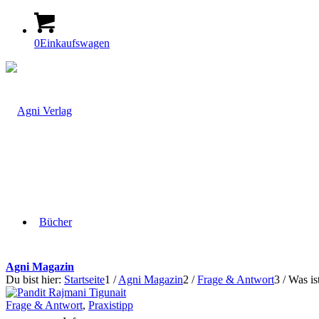
0
Einkaufswagen
Bücher
Agni Magazin
Du bist hier:
Startseite
1
/
Agni Magazin
2
/
Frage & Antwort
3
/
Was is
Frage & Antwort
,
Praxistipp