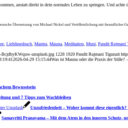
ommen, anstatt direkt in dein normales Leben zu springen. Und achte da
Deutsche Übersetzung von Michael Nickel und Veröffentlichung mit freundlicher G
re
,
Lieblingsbuch
,
Mantra
,
Mauna
,
Meditation
,
Muni
,
Pandit Rajmani 
lour-BcjdbyKWquw-unsplash.jpg
1228
1920
Pandit Rajmani Tigunait
htt
3:19:41
2026-04-29 15:15:44
Was ist Mauna oder die Praxis der Stille? 
achem Bewusstsein
reitung und 7 Tipps zum Wachbleiben
Unzufriedenheit – Woher kommt diese eigentlich?
Samavritti Pranayama – Mit dem Atem in den inneren Schutz- 