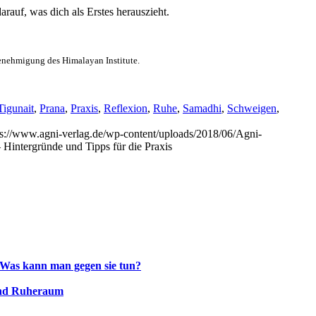
rauf, was dich als Erstes herauszieht.
enehmigung des Himalayan Institute.
Tigunait
,
Prana
,
Praxis
,
Reflexion
,
Ruhe
,
Samadhi
,
Schweigen
,
ps://www.agni-verlag.de/wp-content/uploads/2018/06/Agni-
– Hintergründe und Tipps für die Praxis
 Was kann man gegen sie tun?
und Ruheraum