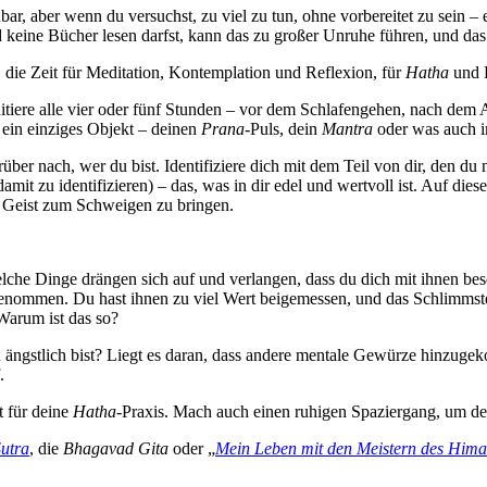
ar, aber wenn du versuchst, zu viel zu tun, ohne vorbereitet zu sein –
nd keine Bücher lesen darfst, kann das zu großer Unruhe führen, und das i
en, die Zeit für Meditation, Kontemplation und Reflexion, für
Hatha
und B
iere alle vier oder fünf Stunden – vor dem Schlafengehen, nach dem 
n ein einziges Objekt – deinen
Prana
-Puls, dein
Mantra
oder was auch i
r nach, wer du bist. Identifiziere dich mit dem Teil von dir, den du ni
mit zu identifizieren) – das, was in dir edel und wertvoll ist. Auf die
n Geist zum Schweigen zu bringen.
lche Dinge drängen sich auf und verlangen, dass du dich mit ihnen be
enommen. Du hast ihnen zu viel Wert beigemessen, und das Schlimmste i
Warum ist das so?
 du ängstlich bist? Liegt es daran, dass andere mentale Gewürze hinzu
.
 für deine
Hatha
-Praxis. Mach auch einen ruhigen Spaziergang, um den
utra
, die
Bhagavad Gita
oder „
Mein Leben mit den Meistern des Hima