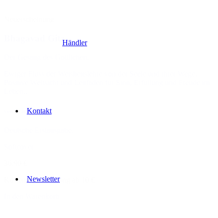
Neuerscheinung
Bhagavad Gita
Händler
Der Gesang des Göttlichen.
Ewiger Fluss der Weisheitslehre von der Seele und ihrer Wege.
Positive Weltsicht und Leit­faden für Sinn, Erfüllung und Freude im
Leben..
Kontakt
von Swami Rama
Deutsche Erstausgabe,
Softcover
36,90 €
Newsletter
Kostenlose Lieferung ab 10 €
In den Warenkorb