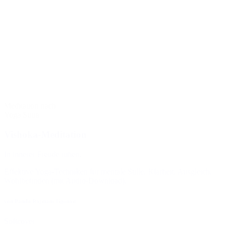
Meditation nach
Yoga Sutra
Vishoka-Meditation
In innerer Freude ruhen.
Effektive Yoga-Techniken für mentale Stille, Klarheit, Ausgleich,
Wohlbefinden (mit Audio-Download).
von Pandit Rajmani Tigunait
Softcover