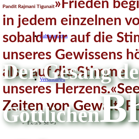
»Frieden beg
Pandit Rajmani Tigunait
in jedem einzelnen vo
sobald wir auf die S
Zahlungsarten
unseres Gewissens hö
Der Gesang de
also auf die Stimme
Versandarten
unseres Herzens.«
See
B
Zeiten von Gewalt, Po
Göttlichen
Swami Rama
Er hat da
Externe Shops