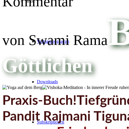
Kommentar
Infos
B
von Swami Rama
Verlagsprogramm
Göttlichen
Downloads
Praxis-Buch!
Tiefgrün
Pandit Rajmani Tiguna
Subskriptionen