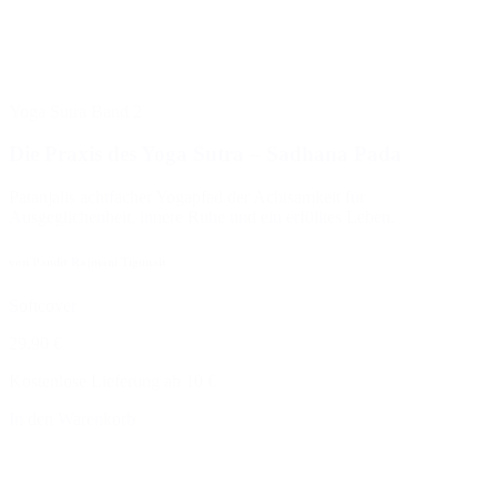
Yoga Sutra Band 2
Die Praxis des Yoga Sutra – Sadhana Pada
Patanjalis achtfacher Yogapfad der Achtsamkeit für
Ausgeglichenheit, innere Ruhe und ein erfülltes Leben.
von Pandit Rajmani Tigunait
Softcover
29,90 €
Kostenlose Lieferung ab 10 €
In den Warenkorb