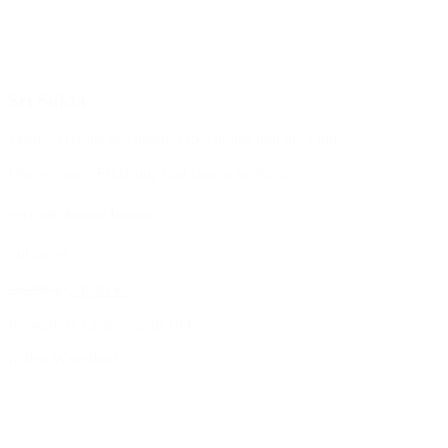
Sri Sukta
Mantra-Hymne des inneren Reichtums und der Fülle.
Übersetzung, Erklärung und tantrische Praxis.
von Pandit Rajmani Tigunait
Softcover
26,90 €
24,90 €
Kostenlose Lieferung ab 10 €
In den Warenkorb