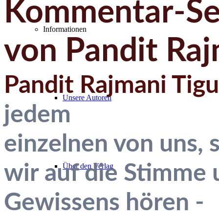
Kommentar-Ser
Informationen
von Pandit Raj
Pandit Rajmani Tigu
Unsere Autoren
jedem
einzelnen von uns, 
wir auf die Stimme 
Über den Verlag
Gewissens hören -