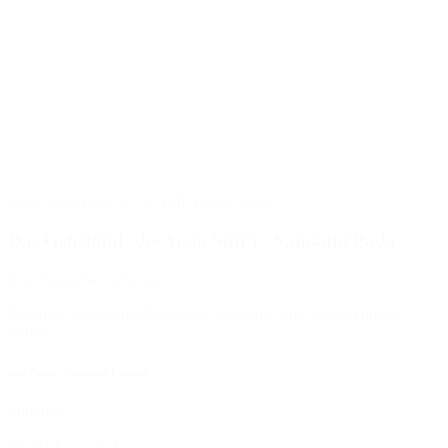
Yoga Sutra Band 1 - 1. Aufl. Restbestand
Das Geheimnis des Yoga Sutra - Samadhi Pada
1. Auflage (Restbestand).
Patañjalis praktischer Leitfaden zu innerer Stille und Freude im
Leben.
von Pandit Rajmani Tigunait
Softcover
25,90 €
23,30 €