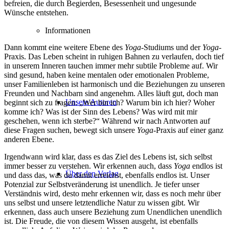
befreien, die durch Begierden, Besessenheit und ungesunde
Wünsche entstehen.
Informationen
Dann kommt eine weitere Ebene des
Yoga
-Studiums und der
Yoga
-
Praxis. Das Leben scheint in ruhigen Bahnen zu verlaufen, doch tief
in unserem Inneren tauchen immer mehr subtile Probleme auf. Wir
sind gesund, haben keine mentalen oder emotionalen Probleme,
unser Familienleben ist harmonisch und die Beziehungen zu unseren
Freunden und Nachbarn sind angenehm. Alles läuft gut, doch man
Unsere Autoren
beginnt sich zu fragen: „Wer bin ich? Warum bin ich hier? Woher
komme ich? Was ist der Sinn des Lebens? Was wird mit mir
geschehen, wenn ich sterbe?“ Während wir nach Antworten auf
diese Fragen suchen, bewegt sich unsere
Yoga
-Praxis auf einer ganz
anderen Ebene.
Irgendwann wird klar, dass es das Ziel des Lebens ist, sich selbst
immer besser zu verstehen. Wir erkennen auch, dass
Yoga
endlos ist
Über den Verlag
und dass das, was du damit erreichst, ebenfalls endlos ist. Unser
Potenzial zur Selbstveränderung ist unendlich. Je tiefer unser
Verständnis wird, desto mehr erkennen wir, dass es noch mehr über
uns selbst und unsere letztendliche Natur zu wissen gibt. Wir
erkennen, dass auch unsere Beziehung zum Unendlichen unendlich
ist. Die Freude, die von diesem Wissen ausgeht, ist ebenfalls