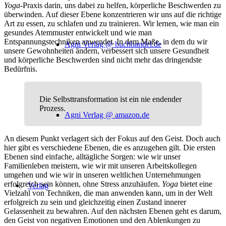
Yoga
-Praxis darin, uns dabei zu helfen, körperliche Beschwerden zu
überwinden. Auf dieser Ebene konzentrieren wir uns auf die richtige
Art zu essen, zu schlafen und zu trainieren. Wir lernen, wie man ein
gesundes Atemmuster entwickelt und wie man
Entspannungstechniken anwendet. In dem Maße, in dem du wir
Agni Verlag @ buchhandel.de
unsere Gewohnheiten ändern, verbessert sich unsere Gesundheit
und körperliche Beschwerden sind nicht mehr das dringendste
Bedürfnis.
Die Selbsttransformation ist ein nie endender
Prozess.
Agni Verlag @ amazon.de
An diesem Punkt verlagert sich der Fokus auf den Geist. Doch auch
hier gibt es verschiedene Ebenen, die es anzugehen gilt. Die ersten
Ebenen sind einfache, alltägliche Sorgen: wie wir unser
Familienleben meistern, wie wir mit unseren Arbeitskollegen
umgehen und wie wir in unseren weltlichen Unternehmungen
erfolgreich sein können, ohne Stress anzuhäufen.
Yoga
bietet eine
Verlag
Vielzahl von Techniken, die man anwenden kann, um in der Welt
erfolgreich zu sein und gleichzeitig einen Zustand innerer
Gelassenheit zu bewahren. Auf den nächsten Ebenen geht es darum,
den Geist von negativen Emotionen und den Ablenkungen zu