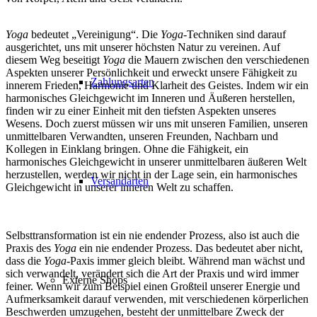
Yoga
bedeutet „Vereinigung“. Die
Yoga
-Techniken sind darauf
ausgerichtet, uns mit unserer höchsten Natur zu vereinen. Auf
diesem Weg beseitigt
Yoga
die Mauern zwischen den verschiedenen
Aspekten unserer Persönlichkeit und erweckt unsere Fähigkeit zu
Zahlungsarten
innerem Frieden, Harmonie und Klarheit des Geistes. Indem wir ein
harmonisches Gleichgewicht im Inneren und Äußeren herstellen,
finden wir zu einer Einheit mit den tiefsten Aspekten unseres
Wesens. Doch zuerst müssen wir uns mit unseren Familien, unseren
unmittelbaren Verwandten, unseren Freunden, Nachbarn und
Kollegen in Einklang bringen. Ohne die Fähigkeit, ein
harmonisches Gleichgewicht in unserer unmittelbaren äußeren Welt
herzustellen, werden wir nicht in der Lage sein, ein harmonisches
Versandarten
Gleichgewicht in unserer inneren Welt zu schaffen.
Selbsttransformation ist ein nie endender Prozess, also ist auch die
Praxis des
Yoga
ein nie endender Prozess. Das bedeutet aber nicht,
dass die
Yoga
-Paxis immer gleich bleibt. Während man wächst und
sich verwandelt, verändert sich die Art der Praxis und wird immer
Externe Shops
feiner. Wenn wir zum Beispiel einen Großteil unserer Energie und
Aufmerksamkeit darauf verwenden, mit verschiedenen körperlichen
Beschwerden umzugehen, besteht der unmittelbare Zweck der