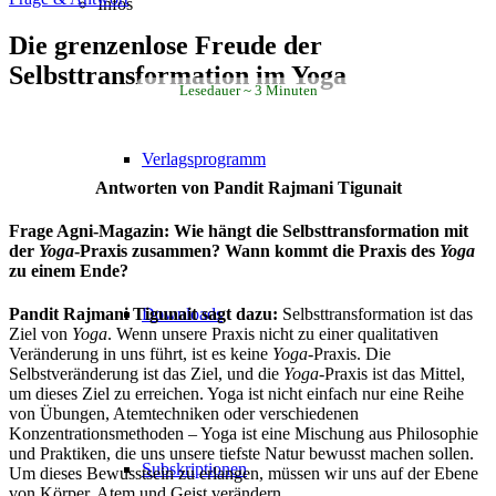
Infos
Die grenzenlose Freude der
Selbsttransformation im Yoga
Lesedauer
3
Minuten
Verlagsprogramm
Antworten von Pandit Rajmani Tigunait
Frage Agni-Magazin: Wie hängt die Selbsttransformation mit
der
Yoga
-Praxis zusammen? Wann kommt die Praxis des
Yoga
zu einem Ende?
Downloads
Pandit Rajmani Tigunait sagt dazu:
Selbsttransformation ist das
Ziel von
Yoga
. Wenn unsere Praxis nicht zu einer qualitativen
Veränderung in uns führt, ist es keine
Yoga
-Praxis. Die
Selbstveränderung ist das Ziel, und die
Yoga
-Praxis ist das Mittel,
um dieses Ziel zu erreichen. Yoga ist nicht einfach nur eine Reihe
von Übungen, Atemtechniken oder verschiedenen
Konzentrationsmethoden – Yoga ist eine Mischung aus Philosophie
und Praktiken, die uns unsere tiefste Natur bewusst machen sollen.
Subskriptionen
Um dieses Bewusstsein zu erlangen, müssen wir uns auf der Ebene
von Körper, Atem und Geist verändern.