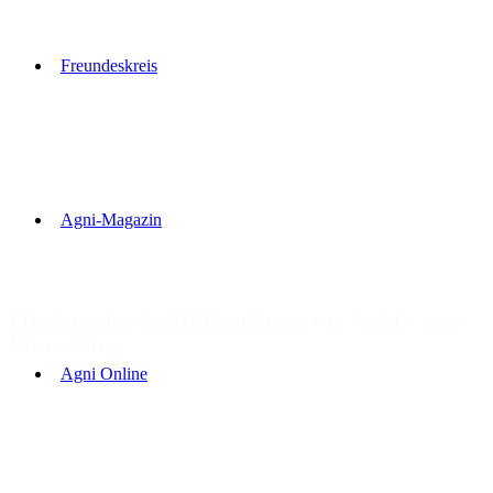
Freundeskreis
Agni-Magazin
Friedensgebet des Heiligen Franz von Assisi – neue
Übersetzung
Agni Online