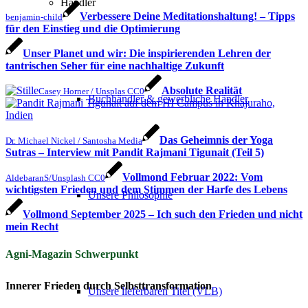
Händler
Verbessere Deine Meditationshaltung! – Tipps
benjamin-child
für den Einstieg und die Optimierung
Unser Planet und wir: Die inspirierenden Lehren der
tantrischen Seher für eine nachhaltige Zukunft
Absolute Realität
Casey Horner / Unsplas CC0
Buchhändler & gewerbliche Händler
Das Geheimnis der Yoga
Dr. Michael Nickel / Santosha Media
Sutras – Interview mit Pandit Rajmani Tigunait (Teil 5)
Vollmond Februar 2022: Vom
AldebaranS/Unsplash CC0
wichtigsten Frieden und dem Stimmen der Harfe des Lebens
Unsere Philosophie
Vollmond September 2025 – Ich such den Frieden und nicht
mein Recht
Agni-Magazin Schwerpunkt
Innerer Frieden durch Selbsttransformation
Unsere lieferbaren Titel (VLB)