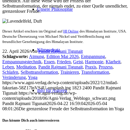
unendlich. Auf diese Weise wird der Prozess der
Selbsttransformation, der niemals endet, zu einer Quelle unendlicher,
Unsere Philosophie
grenzenloser Freude.
Dieser Artikel erschien im Original auf
HI Online
des Himalayan Institute, USA.
Deutsche Übersetzung von Michael Nickel und Veröffentlichung mit
freundlicher Genehmigung des Himalayan Institute.
Klimaschutz
22. April 2026
/
von
Pandit Rajmani Tigunait
Schlagworte:
Atmung
,
Edition Mai 2026
,
Entspannung
,
Entspannungstechnik
,
Essen
,
Frieden
,
Geist
,
Harmonie
,
Klarheit
,
Leben
,
Meditation
,
Pandit Rajmani Tigunait
,
Praxis
,
Prozess
,
Schlafen
,
Selbsttransformation
,
Trainieren
,
Transformation
,
Veränderung
,
Yoga
https://www.agni-verlag.de/wp-content/uploads/2022/12/milad-
fakurian-58Z17lnVS4U-unsplash.jpg
1823
2400
Pandit Rajmani
Info für Autoren
Tigunait
https://www.agni-verlag.de/wp-
content/uploads/2018/06/Agni-Verlag_Weblogo_schwarz.png
Pandit Rajmani Tigunait
2026-04-22 16:59:04
2026-05-04
08:01:26
Die grenzenlose Freude der Selbsttransformation im Yoga
Das könnte Dich auch interessieren