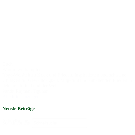
Buch
Warum wir kämpfen
Yoga-Weisheit zu Krieg und Frieden. Inspirationen und achtsame
Übungen für Gewaltlosigkeit, Mitgefühl und anhaltenden Frieden in
deinem Umfeld und der Welt.
Pandit Rajmani Tigunait
Alle Infos anzeigen
Neuste Beiträge
Schnellsuche
Search content