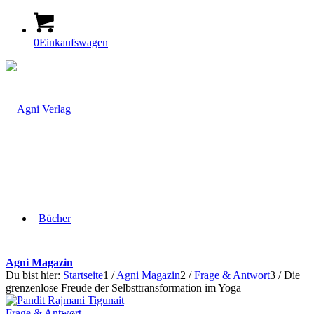
0
Einkaufswagen
Bücher
Agni Magazin
Du bist hier:
Startseite
1
/
Agni Magazin
2
/
Frage & Antwort
3
/
Die
grenzenlose Freude der Selbsttransformation im Yoga
Frage & Antwort