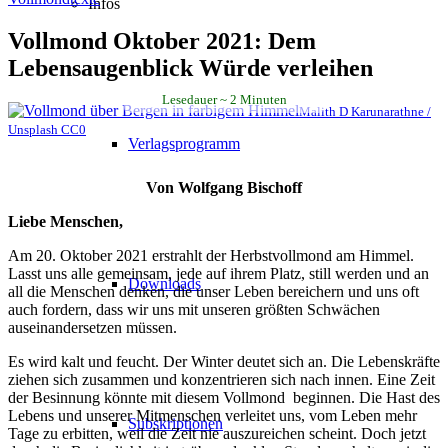
Infos
Vollmond Oktober 2021: Dem
Lebensaugenblick Würde verleihen
Lesedauer
2
Minuten
Malith D Karunarathne /
Unsplash CC0
Verlagsprogramm
Von Wolfgang Bischoff
Liebe Menschen,
Am 20. Oktober 2021 erstrahlt der Herbstvollmond am Himmel.
Lasst uns alle gemeinsam, jede auf ihrem Platz, still werden und an
Downloads
all die Menschen denken, die unser Leben bereichern und uns oft
auch fordern, dass wir uns mit unseren größten Schwächen
auseinandersetzen müssen.
Es wird kalt und feucht. Der Winter deutet sich an. Die Lebenskräfte
ziehen sich zusammen und konzentrieren sich nach innen. Eine Zeit
der Besinnung könnte mit diesem Vollmond beginnen. Die Hast des
Lebens und unserer Mitmenschen verleitet uns, vom Leben mehr
Subskriptionen
Tage zu erbitten, weil die Zeit nie auszureichen scheint. Doch jetzt