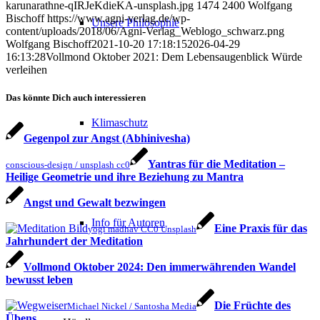
karunarathne-qIRJeKdieKA-unsplash.jpg
1474
2400
Wolfgang
Bischoff
https://www.agni-verlag.de/wp-
Unsere Philosophie
content/uploads/2018/06/Agni-Verlag_Weblogo_schwarz.png
Wolfgang Bischoff
2021-10-20 17:18:15
2026-04-29
16:13:28
Vollmond Oktober 2021: Dem Lebensaugenblick Würde
verleihen
Das könnte Dich auch interessieren
Klimaschutz
Gegenpol zur Angst (Abhinivesha)
Yantras für die Meditation –
conscious-design / unsplash cc0
Heilige Geometrie und ihre Beziehung zu Mantra
Angst und Gewalt bezwingen
Info für Autoren
Eine Praxis für das
yogi madhav CC0 Unsplash
Jahrhundert der Meditation
Vollmond Oktober 2024: Den immerwährenden Wandel
bewusst leben
Die Früchte des
Michael Nickel / Santosha Media
Übens