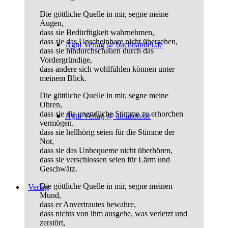
Die göttliche Quelle in mir, segne meine
Augen,
dass sie Bedürftigkeit wahrnehmen,
dass sie das Unscheinbare nicht übersehen,
Agni Verlag @ buchhandel.de
dass sie hindurchschauen durch das
Vordergründige,
dass andere sich wohlfühlen können unter
meinem Blick.
Die göttliche Quelle in mir, segne meine
Ohren,
dass sie die unendliche Stimme zu erhorchen
Agni Verlag @ amazon.de
vermögen.
dass sie hellhörig seien für die Stimme der
Not,
dass sie das Unbequeme nicht überhören,
dass sie verschlossen seien für Lärm und
Geschwätz.
Die göttliche Quelle in mir, segne meinen
Verlag
Mund,
dass er Anvertrautes bewahre,
dass nichts von ihm ausgehe, was verletzt und
zerstört,