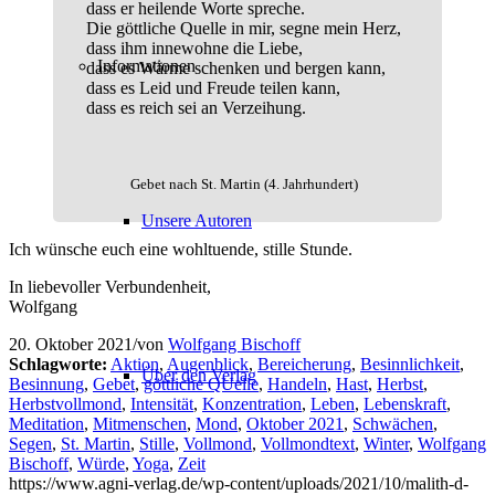
dass er heilende Worte spreche.
Die göttliche Quelle in mir, segne mein Herz,
dass ihm innewohne die Liebe,
Informationen
dass es Wärme schenken und bergen kann,
dass es Leid und Freude teilen kann,
dass es reich sei an Verzeihung.
Gebet nach St. Martin
(4. Jahrhundert)
Unsere Autoren
Ich wünsche euch eine wohltuende, stille Stunde.
In liebevoller Verbundenheit,
Wolfgang
20. Oktober 2021
/
von
Wolfgang Bischoff
Schlagworte:
Aktion
,
Augenblick
,
Bereicherung
,
Besinnlichkeit
,
Über den Verlag
Besinnung
,
Gebet
,
göttliche QUelle
,
Handeln
,
Hast
,
Herbst
,
Herbstvollmond
,
Intensität
,
Konzentration
,
Leben
,
Lebenskraft
,
Meditation
,
Mitmenschen
,
Mond
,
Oktober 2021
,
Schwächen
,
Segen
,
St. Martin
,
Stille
,
Vollmond
,
Vollmondtext
,
Winter
,
Wolfgang
Bischoff
,
Würde
,
Yoga
,
Zeit
https://www.agni-verlag.de/wp-content/uploads/2021/10/malith-d-