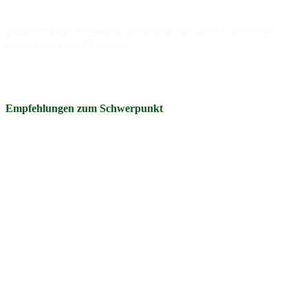
Dauerhafter Frieden sprudelt aus den Tiefen des
menschlichen Herzens
Mehr laden (7)
Empfehlungen zum Schwerpunkt