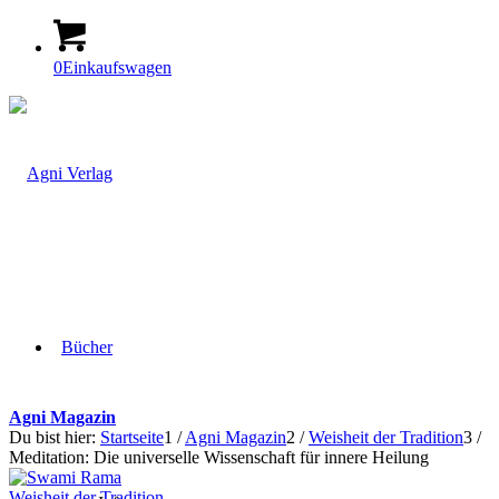
0
Einkaufswagen
Bücher
Agni Magazin
Du bist hier:
Startseite
1
/
Agni Magazin
2
/
Weisheit der Tradition
3
/
Meditation: Die universelle Wissenschaft für innere Heilung
Weisheit der Tradition