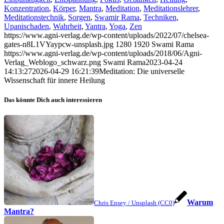
Konzentration
,
Körper
,
Mantra
,
Meditation
,
Meditationslehrer
,
Meditationstechnik
,
Sorgen
,
Swamir Rama
,
Techniken
,
Upanischaden
,
Wahrheit
,
Yantra
,
Yoga
,
Zen
https://www.agni-verlag.de/wp-content/uploads/2022/07/chelsea-
gates-n8L1VYaypcw-unsplash.jpg
1280
1920
Swami Rama
https://www.agni-verlag.de/wp-content/uploads/2018/06/Agni-
Verlag_Weblogo_schwarz.png
Swami Rama
2023-04-24
14:13:27
2026-04-29 16:21:39
Meditation: Die universelle
Wissenschaft für innere Heilung
Das könnte Dich auch interessieren
Warum
Chris Ensey / Unsplash (CC0)
Mantra?