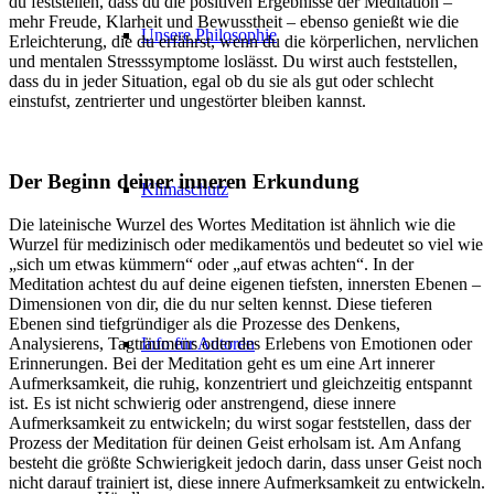
du feststellen, dass du die positiven Ergebnisse der Meditation –
mehr Freude, Klarheit und Bewusstheit – ebenso genießt wie die
Unsere Philosophie
Erleichterung, die du erfährst, wenn du die körperlichen, nervlichen
und mentalen Stresssymptome loslässt. Du wirst auch feststellen,
dass du in jeder Situation, egal ob du sie als gut oder schlecht
einstufst, zentrierter und ungestörter bleiben kannst.
Der Beginn deiner inneren Erkundung
Klimaschutz
Die lateinische Wurzel des Wortes Meditation ist ähnlich wie die
Wurzel für medizinisch oder medikamentös und bedeutet so viel wie
„sich um etwas kümmern“ oder „auf etwas achten“. In der
Meditation achtest du auf deine eigenen tiefsten, innersten Ebenen –
Dimensionen von dir, die du nur selten kennst. Diese tieferen
Ebenen sind tiefgründiger als die Prozesse des Denkens,
Analysierens, Tagträumens oder des Erlebens von Emotionen oder
Info für Autoren
Erinnerungen. Bei der Meditation geht es um eine Art innerer
Aufmerksamkeit, die ruhig, konzentriert und gleichzeitig entspannt
ist. Es ist nicht schwierig oder anstrengend, diese innere
Aufmerksamkeit zu entwickeln; du wirst sogar feststellen, dass der
Prozess der Meditation für deinen Geist erholsam ist. Am Anfang
besteht die größte Schwierigkeit jedoch darin, dass unser Geist noch
nicht darauf trainiert ist, diese innere Aufmerksamkeit zu entwickeln.