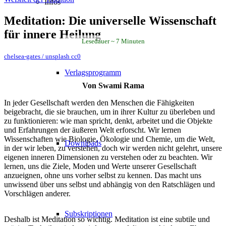
Infos
Meditation: Die universelle Wissenschaft
für innere Heilung
Lesedauer
7
Minuten
chelsea-gates / unsplash cc0
Verlagsprogramm
Von Swami Rama
In jeder Gesellschaft werden den Menschen die Fähigkeiten
beigebracht, die sie brauchen, um in ihrer Kultur zu überleben und
zu funktionieren: wie man spricht, denkt, arbeitet und die Objekte
und Erfahrungen der äußeren Welt erforscht. Wir lernen
Wissenschaften wie Biologie, Ökologie und Chemie, um die Welt,
Downloads
in der wir leben, zu verstehen, doch wir werden nicht gelehrt, unsere
eigenen inneren Dimensionen zu verstehen oder zu beachten. Wir
lernen, uns die Ziele, Moden und Werte unserer Gesellschaft
anzueignen, ohne uns vorher selbst zu kennen. Das macht uns
unwissend über uns selbst und abhängig von den Ratschlägen und
Vorschlägen anderer.
Subskriptionen
Deshalb ist Meditation so wichtig. Meditation ist eine subtile und