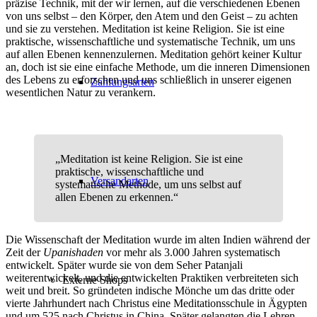
präzise Technik, mit der wir lernen, auf die verschiedenen Ebenen
von uns selbst – den Körper, den Atem und den Geist – zu achten
und sie zu verstehen. Meditation ist keine Religion. Sie ist eine
praktische, wissenschaftliche und systematische Technik, um uns
auf allen Ebenen kennenzulernen. Meditation gehört keiner Kultur
an, doch ist sie eine einfache Methode, um die inneren Dimensionen
des Lebens zu erforschen und uns schließlich in unserer eigenen
Zahlungsarten
wesentlichen Natur zu verankern.
„Meditation ist keine Religion. Sie ist eine
praktische, wissenschaftliche und
Versandarten
systematische Methode, um uns selbst auf
allen Ebenen zu erkennen.“
Die Wissenschaft der Meditation wurde im alten Indien während der
Zeit der
Upanishaden
vor mehr als 3.000 Jahren systematisch
entwickelt. Später wurde sie von dem Seher Patanjali
weiterentwickelt, und die entwickelten Praktiken verbreiteten sich
Externe Shops
weit und breit. So gründeten indische Mönche um das dritte oder
vierte Jahrhundert nach Christus eine Meditationsschule in Ägypten
und um 525 nach Christus in China. Später gelangten die Lehren