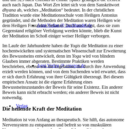
auch nach Japan. Das Wort
Zen
leitet sich von dem Sanskritwort
dhyana
ab, welches „Meditation“ bedeutet. In der christlichen
Tradition wurde eine Meditationsschule vom Heiligen Antonius
gegründet, und die Methoden der Meditation waren Heiligen wie
Agni Verlag @ buchhandel.de
dem Heiligen Franziskus bekannt. Doch aus Angst, dass sie zum
Gegenstand religiöser Verfolgung werden könnte, blieb die Kunst
der Meditation im Schoß einiger weiser Heiliger verborgen.
Im Laufe der Jahrhunderte haben die
Yogis
die Meditation zu einer
hochentwickelten und systematischen Wissenschaft zur Erweiterung
des Bewusstseins entwickelt, denn im
Yoga
wird von blindem
Glauben immer abgeraten. Bestimmte Praktiken werden
Agni Verlag @ amazon.de
beschrieben, ebenso wie die Ergebnisse, die durch ihre Anwendung
erzielt werden können, und von dem Suchenden wird erwartet, dass
er sich durch Erfahrung von ihrer Gültigkeit überzeugt. Bei diesem
empirischen Ansatz ist die eigene Erfahrung eines
Bewusstseinszustandes der Beweis für seine Existenz. Ein anderer
Beweis kann nicht erbracht werden; ein anderer Beweis ist nicht
notwendig.
Verlag
Die heilende Kraft der Meditation
Meditation ist von Anfang an therapeutisch. Sie hilft, das autonome
Nervensystem zu entspannen und befreit so von muskulären