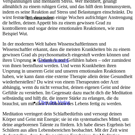
Verspannungen und mentalem Stress. Wer meditiert, gelangt
allmählich zu einem ruhigen Geist, und das hilft dem Immunsystem,
indem es seine Reaktion auf Stress und Belastungen einschränkt. Du
wirst feststellen, dass schon einige Wochen aufrichtiger Anstrengung
Informationen
dir helfen, deinen Appetit bis zu einem gewissen Grad zu
kontrollieren und sogar deine emotionalen Reaktionen, wie zum
Beispiel Wut.
In der modernen Welt haben Wissenschaftlerinnen und
Wissenschaftler erkannt, dass die meisten Krankheiten bis zu einem
gewissen Grad als psychosomatisch eingestuft werden können und
Unsere Autoren
ihren Ursprung in Gedanken und Gefühlen haben – oder zumindest
von ihnen beeinflusst werden. Und wenn Krankheiten ihren
Ursprung in unserem Geist und unseren emotionalen Reaktionen
haben, wie kann dann eine externe Therapie allein deine Gesundheit
wiederherstellen? Du wirst von einem Therapeuten oder Arzt
abhängig, wenn du nicht versuchst, deinen eigenen Geist und deine
Gefühle zu verstehen. Im Gegensatz dazu macht dich die Meditation
selbständig und hilft dir, die innere Stärke zu erlangen, die du
Über den Verlag
brauchst, um mit allen Problemen des Lebens fertig zu werden.
Meditation verringert dein Schlafbedürfnis und versorgt deinen
Körper und Geist mit Energie; sie ist ein systematisches Mittel, um
deine angeborenen Talente zu fördern. Ich habe dieses Ergebnis bei
Schülern aus allen Lebensbereichen beobachtet. Mit der Zeit wirst