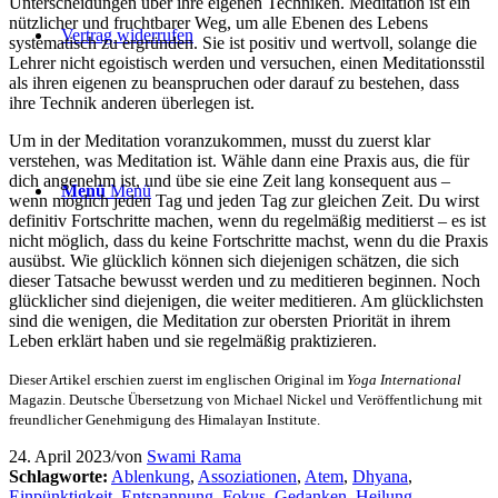
Unterscheidungen über ihre eigenen Techniken. Meditation ist ein
nützlicher und fruchtbarer Weg, um alle Ebenen des Lebens
Vertrag widerrufen
systematisch zu ergründen. Sie ist positiv und wertvoll, solange die
Lehrer nicht egoistisch werden und versuchen, einen Meditationsstil
als ihren eigenen zu beanspruchen oder darauf zu bestehen, dass
ihre Technik anderen überlegen ist.
Um in der Meditation voranzukommen, musst du zuerst klar
verstehen, was Meditation ist. Wähle dann eine Praxis aus, die für
dich angenehm ist, und übe sie eine Zeit lang konsequent aus –
Menü
Menü
wenn möglich jeden Tag und jeden Tag zur gleichen Zeit. Du wirst
definitiv Fortschritte machen, wenn du regelmäßig meditierst – es ist
nicht möglich, dass du keine Fortschritte machst, wenn du die Praxis
ausübst. Wie glücklich können sich diejenigen schätzen, die sich
dieser Tatsache bewusst werden und zu meditieren beginnen. Noch
glücklicher sind diejenigen, die weiter meditieren. Am glücklichsten
sind die wenigen, die Meditation zur obersten Priorität in ihrem
Leben erklärt haben und sie regelmäßig praktizieren.
Dieser Artikel erschien zuerst im englischen Original im
Yoga International
Magazin. Deutsche Übersetzung von Michael Nickel und Veröffentlichung mit
freundlicher Genehmigung des Himalayan Institute.
24. April 2023
/
von
Swami Rama
Schlagworte:
Ablenkung
,
Assoziationen
,
Atem
,
Dhyana
,
Einpünktigkeit
,
Entspannung
,
Fokus
,
Gedanken
,
Heilung
,