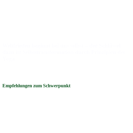
Weltfrieden beginnt bei uns selbst – der Schlüssel
dazu ist Selbsttransformation durch Prinzipien des
Yoga
Mehr laden (7)
Empfehlungen zum Schwerpunkt