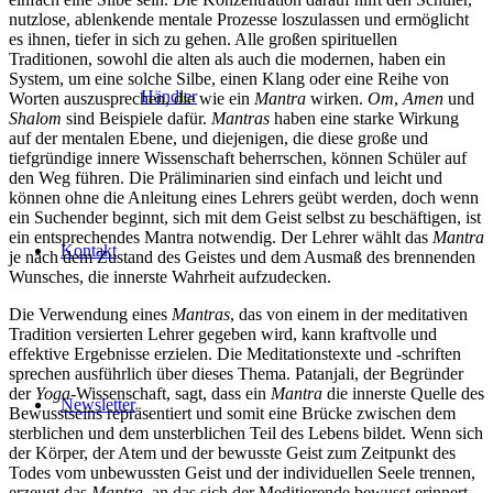
nutzlose, ablenkende mentale Prozesse loszulassen und ermöglicht
es ihnen, tiefer in sich zu gehen. Alle großen spirituellen
Traditionen, sowohl die alten als auch die modernen, haben ein
System, um eine solche Silbe, einen Klang oder eine Reihe von
Händler
Worten auszusprechen, die wie ein
Mantra
wirken.
Om
,
Amen
und
Shalom
sind Beispiele dafür.
Mantras
haben eine starke Wirkung
auf der mentalen Ebene, und diejenigen, die diese große und
tiefgründige innere Wissenschaft beherrschen, können Schüler auf
den Weg führen. Die Präliminarien sind einfach und leicht und
können ohne die Anleitung eines Lehrers geübt werden, doch wenn
ein Suchender beginnt, sich mit dem Geist selbst zu beschäftigen, ist
ein entsprechendes Mantra notwendig. Der Lehrer wählt das
Mantra
Kontakt
je nach dem Zustand des Geistes und dem Ausmaß des brennenden
Wunsches, die innerste Wahrheit aufzudecken.
Die Verwendung eines
Mantras
, das von einem in der meditativen
Tradition versierten Lehrer gegeben wird, kann kraftvolle und
effektive Ergebnisse erzielen. Die Meditationstexte und -schriften
sprechen ausführlich über dieses Thema. Patanjali, der Begründer
der
Yoga
-Wissenschaft, sagt, dass ein
Mantra
die innerste Quelle des
Newsletter
Bewusstseins repräsentiert und somit eine Brücke zwischen dem
sterblichen und dem unsterblichen Teil des Lebens bildet. Wenn sich
der Körper, der Atem und der bewusste Geist zum Zeitpunkt des
Todes vom unbewussten Geist und der individuellen Seele trennen,
erzeugt das
Mantra
, an das sich der Meditierende bewusst erinnert