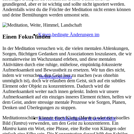
grundlegend, aber er ist wichtig und sollte nicht ignoriert werden.
Andernfalls wirst du die Früchte der Meditation nicht ernten können
und deine Bemühungen werden umsonst sein.
Krisen-bedingte Änderungen im
Einen Fokus finden
In der Meditation versuchen wir, die vielen mentalen Ablenkungen,
Sorgen, flüchtigen Gedanken und Assoziationen loszulassen, die wir
normalerweise im Wachzustand erleben, und diese mentalen
Aktivitäten durch eine ruhige, mühelose, einpünktig-fokussierte
Aufmerksamkeit und Bewusstheit zu ersetzen. Wir tun dies nicht,
indem wir versuchen, den Geist leer zu machen (was ohnehin
Verlagsprogramm
unmöglich ist), doch wir erlauben dem Geist, sich auf ein subtiles
Element oder Objekt zu konzentrieren. Dadurch wird die
Aufmerksamkeit weiter nach innen gelenkt. Indem wir unsere
Aufmerksamkeit auf ein einziges inneres Element richten, helfen wir
dem Geist, andere stressige mentale Prozesse wie Sorgen, Planen,
Denken und Überlegungen zu stoppen.
Meditationsschüler können einen Klang (
Mantra
) oder ein visuelles
Kontakt Buchhandlungen & gewerbliche
Bild (
Yantra
) verwenden, um den Geist zu konzentrieren. Ein
Mantra
kann ein Wort, eine Phrase, eine Reihe von Klängen oder
einfach eine Silbe sein. Die Konzentration darauf hilft den Schüler,