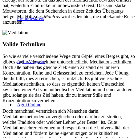
hat, weiterhin Eindrücke im unbewussten Geist. Das sind starke
Motivatoren, die dem Suchenden in dieser Zeit des Übergangs
helfen. Mit Hilfe des
Mantras
wird es leichter, die unbekannte Reise
Freundeskreis
anzutreten.
Valide Techniken
So wie es viele verschiedene Wege zum Gipfel eines Berges gibt, so
Agni-Magazin
gibt es auch viele scheinbar unterschiedliche Meditationstechniken.
Doch alle haben das gleiche Ziel: einen Zustand der inneren
Konzentration, Ruhe und Gelassenheit zu erreichen. Jede Übung,
die dir hilft, dies zu erreichen, ist nützlich. Es gibt viele valide
Meditationstechniken, so dass es eigentlich keinen Unterschied
zwischen einer Art von authentischer Meditation und einer anderen
gibt, solange sie das Ziel haben, dir zu innerer Stille und
Konzentration zu verhelfen.
Agni Online
Doch manchmal verstricken sich Menschen darin,
Meditationsmethoden zu vergleichen oder darüber zu streiten,
welche Tradition oder welcher Lehrer „der Beste“ ist. Gute
Meditationslehrer erkennen und respektieren die Universalität der
Meditation und fördern keine eigennützigen oder kultischen