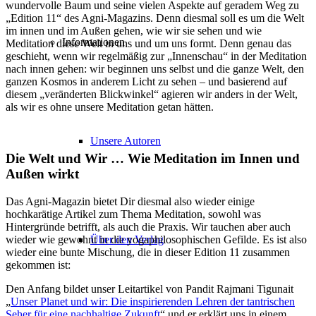
wundervolle Baum und seine vielen Aspekte auf geradem Weg zu
„Edition 11“ des Agni-Magazins. Denn diesmal soll es um die Welt
im innen und im Außen gehen, wie wir sie sehen und wie
Informationen
Meditation diese Welt in uns und um uns formt. Denn genau das
geschieht, wenn wir regelmäßig zur „Innenschau“ in der Meditation
nach innen gehen: wir beginnen uns selbst und die ganze Welt, den
ganzen Kosmos in anderem Licht zu sehen – und basierend auf
diesem „veränderten Blickwinkel“ agieren wir anders in der Welt,
als wir es ohne unsere Meditation getan hätten.
Unsere Autoren
Die Welt und Wir … Wie Meditation im Innen und
Außen wirkt
Das Agni-Magazin bietet Dir diesmal also wieder einige
hochkarätige Artikel zum Thema Meditation, sowohl was
Hintergründe betrifft, als auch die Praxis. Wir tauchen aber auch
wieder wie gewohnt in die yogaphilosophischen Gefilde. Es ist also
Über den Verlag
wieder eine bunte Mischung, die in dieser Edition 11 zusammen
gekommen ist:
Den Anfang bildet unser Leitartikel von Pandit Rajmani Tigunait
„
Unser Planet und wir: Die inspirierenden Lehren der tantrischen
Seher für eine nachhaltige Zukunft
“ und er erklärt uns in einem