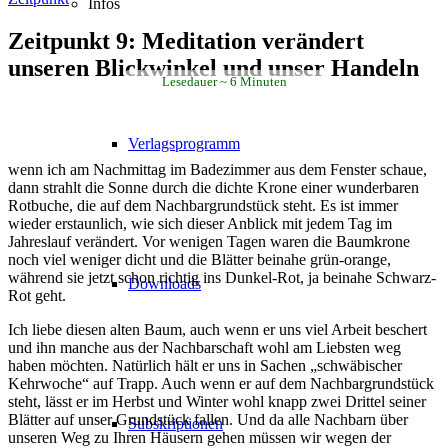
Infos
Zeitpunkt 9: Meditation verändert
unseren Blickwinkel und unser Handeln
Lesedauer
6
Minuten
Verlagsprogramm
wenn ich am Nachmittag im Badezimmer aus dem Fenster schaue,
dann strahlt die Sonne durch die dichte Krone einer wunderbaren
Rotbuche, die auf dem Nachbargrundstück steht. Es ist immer
wieder erstaunlich, wie sich dieser Anblick mit jedem Tag im
Jahreslauf verändert. Vor wenigen Tagen waren die Baumkrone
noch viel weniger dicht und die Blätter beinahe grün-orange,
während sie jetzt schon richtig ins Dunkel-Rot, ja beinahe Schwarz-
Downloads
Rot geht.
Ich liebe diesen alten Baum, auch wenn er uns viel Arbeit beschert
und ihn manche aus der Nachbarschaft wohl am Liebsten weg
haben möchten. Natürlich hält er uns in Sachen „schwäbischer
Kehrwoche“ auf Trapp. Auch wenn er auf dem Nachbargrundstück
steht, lässt er im Herbst und Winter wohl knapp zwei Drittel seiner
Blätter auf unser Grundstück fallen. Und da alle Nachbarn über
Subskriptionen
unseren Weg zu Ihren Häusern gehen müssen wir wegen der