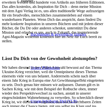
Händler
erweitern werden und hunderte von Artikeln aus früheren Editionen.
Das alles kostenlos, als Inspiration für Dich – denn meine Mission
mit dem Agni Verlag ist es, uns allen traditionelle Wege aufzuzeigen
für ein freudvolles, menschliches zusammenleben auf einem
wunderbaren Planeten. Wenn Dich das anspricht, dann findest Du
mehr konkrete Inspiration in unseren Büchern und mit jedem dieser
Bücher, die Du Dir oder anderen schenkst, unterstützt Du diese
Mission und erlaubst es uns, auch in Zukunft, das inspierierende
Buchhändler & gewerbliche Händler
Agni-Magazin weiterhin kostenlos hier im Netz für Euch bereit zu
stellen.
Lässt Du Dich von der Gewohnheit abstumpfen?
Wir haben diesmal in der Artikel-Auswahl bewusst auf das Thema
Unsere Philosophie
Ukraine-Krieg verzichtet, weil die Omnipräsenz dieses Themas
einerseits viele von uns belastet. Andererseits schein nach über
einem Jahr Krieg in Europa eine Art Gewöhnungseffekt eingetreten
zu sein. Doch genau hier müssen wir aufpassen. Darum gilt es in
Sachen Krieg, wie mit dem Beispiel der Rotbuche oben, immer
wieder den Perspektivwechsel zu suchen, anstatt in unserer
eingeschränkten Wahrnehmung zu verweilen. So schrecklich dieser
Unsere lieferbaren Titel (VLB)
Krieg ist, wir dürfen nie vergessen, dass solche furchtbaren Zeiten
auch immer die Chance bieten, mit uns selbst ins Klare und ins