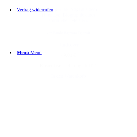
Weltbürger und Yogi aus dem
Vertrag widerrufen
Himalaya, Biographie eines
spirituellen Meisters.
von Pandit Rajmani Tigunait
Hardcover
Menü
Menü
49,00 €
Kostenlose Lieferung ab 10 €
In den Warenkorb