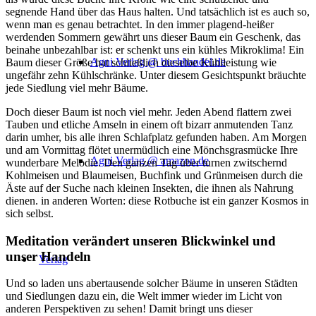
segnende Hand über das Haus halten. Und tatsächlich ist es auch so,
wenn man es genau betrachtet. In den immer plagend-heißer
werdenden Sommern gewährt uns dieser Baum ein Geschenk, das
beinahe unbezahlbar ist: er schenkt uns ein kühles Mikroklima! Ein
Agni Verlag @ buchhandel.de
Baum dieser Größe hat schließlich dieselbe Kühlleistung wie
ungefähr zehn Kühlschränke. Unter diesem Gesichtspunkt bräuchte
jede Siedlung viel mehr Bäume.
Doch dieser Baum ist noch viel mehr. Jeden Abend flattern zwei
Tauben und etliche Amseln in einem oft bizarr anmutenden Tanz
darin umher, bis alle ihren Schlafplatz gefunden haben. Am Morgen
und am Vormittag flötet unermüdlich eine Mönchsgrasmücke Ihre
Agni Verlag @ amazon.de
wunderbare Melodie. Den ganzen Tag über turnen zwitschernd
Kohlmeisen und Blaumeisen, Buchfink und Grünmeisen durch die
Äste auf der Suche nach kleinen Insekten, die ihnen als Nahrung
dienen. in anderen Worten: diese Rotbuche ist ein ganzer Kosmos in
sich selbst.
Meditation verändert unseren Blickwinkel und
unser Handeln
Verlag
Und so laden uns abertausende solcher Bäume in unseren Städten
und Siedlungen dazu ein, die Welt immer wieder im Licht von
anderen Perspektiven zu sehen! Damit bringt uns dieser