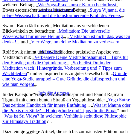
weiteren Beitrag, „
Wie Yoga-Praxis unser Karma beeinflusst
„.
Unsere Philosophie
Etwas esoterischer wird es in seinem Beitrag „
Surya Vijnana, die
solare Wissenschaft, und die transformierende Kraft des Feuers
„.
Swami Rama lädt uns ein, Meditation aus verschiedenen
Blickwinkeln zu betrachten: „
Meditation: Die universelle
Wissenschaft für innere Heilung
„, „
Meditation ist nicht das, was Du
denkst!
„, und „
Vier Wege, um deine Meditation zu verbessern
„.
Klimaschutz
Rolf Sovik nimmt uns in verschiedene praktische Aspekte von
Meditation mit: „
Verbessere Deine Meditationshaltung! – Tipps für
den Einstieg und die Optimierung
„, „
So bleibst Du in der
Meditation wach! Hintergründe, Vorbereitung und 7 Tipps zum
Wachbleiben
“ und er inspiriert uns zu guter Gesellschaft: „
Gründe
eine Yoga-Studiengruppe! – Gute Gründe, die dafürsprechen und
wie man vorgeht
„.
Info für Autoren
In der Kategorie Frage & Antwort inspiriert und Pandit Rajmani
Tigunait mit einem bunten Strauß an Yogaphilosophie: „
Yoga Sutra:
Das zeitlose Handbuch für innere Entfaltung
„, „
Was ist Mauna oder
die Praxis der Stille? – Hintergründe und Tipps für die Praxis
“ und
„
Was ist Sri Vidya? In welchem Verhältnis steht diese Philosophie
zur Himalaya-Tradition
?“.
Dazu einige weitere Artikel, die sich bis zur nächsten Edition noch