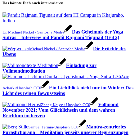
Das könnte Dich auch interessieren
Das Geheimnis der Yoga
Dr. Michael Nickel / Santosha Media
Sutras – Interview mit Pandit Rajmani Tigunait (Teil 2)
Die Früchte des
Michael Nickel / Santosha Media
Übens
Einladung zur
Vollmondmeditation
Aziz
Ein Lichtblick nicht nur im Winter: Das
Acharki/Unsplash CC0
Licht des reinen Bewusstseins
Vollmond
Zhang Kaiyv / Unsplash CC0
November 2021: Vom Glücklichsein und dem wahren
Reichtum im herzen
Mantra-zentriertes
Samuel Ferrara/Unsplash CC0
Purashcharana – Meditation jenseits unserer Begrenzungen