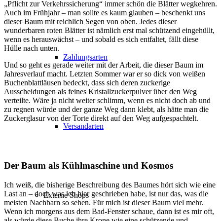
„Pflicht zur Verkehrssicherung“ immer schön die Blätter wegkehren.
Auch im Frühjahr – man sollte es kaum glauben – beschenkt uns
dieser Baum mit reichlich Segen von oben. Jedes dieser
wunderbaren roten Blätter ist nämlich erst mal schützend eingehüllt,
wenn es herauswächst – und sobald es sich entfaltet, fällt diese
Hülle nach unten.
Zahlungsarten
Und so geht es gerade weiter mit der Arbeit, die dieser Baum im
Jahresverlauf macht. Letzten Sommer war er so dick von weißen
Buchenblattläusen bedeckt, dass sich deren zuckerige
Ausscheidungen als feines Kristallzuckerpulver über den Weg
verteilte. Wäre ja nicht weiter schlimm, wenn es nicht doch ab und
zu regnen würde und der ganze Weg dann klebt, als hätte man die
Zuckerglasur von der Torte direkt auf den Weg aufgespachtelt.
Versandarten
Der Baum als Kühlmaschine und Kosmos
Ich weiß, die bisherige Beschreibung des Baumes hört sich wie eine
Last an – doch was ich hier geschrieben habe, ist nur das, was die
Externe Shops
meisten Nachbarn so sehen. Für mich ist dieser Baum viel mehr.
Wenn ich morgens aus dem Bad-Fenster schaue, dann ist es mir oft,
als würde diese Buche ihre Krone wie eine schützende und