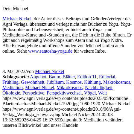
Dein Michael
Michael Nickel
, der Autor dieses Beitrags und Gründer-Verleger des
Agni Verlags, übersetzt und verlegt nicht nur Bücher zu
Yoga
,
Yoga
-
Philosophie und Lebensweisheit, er bietet auch
Yoga
– und
Meditations-Kurse und -Stunden an, die Dich in die Ruhe führen. Er
gibt auch regelmäßig Workshops zum Atem und zu
Yoga
Nidra.
Alle Kursangebote und offene Stunden von Michael laufen auch
online. Siehe
www.santosha-yoga.de
für weitere Infos.
3. Mai 2023
/
von
Michael Nickel
Schlagworte:
Angebot
,
Baum
,
Blätter
,
Edition 11
,
Editorial
,
Frühling
,
Gewohnheit
,
Jubiläum
,
Kosmos
,
Kühlung
,
Makrokosmos
,
Meditation
,
Michael Nickel
,
Mikrokosmos
,
Nachhaltigkeit
,
Ökologie
,
Perspektive
,
Perspektivwechsel
,
Vögel
,
Welt
https://www.agni-verlag.de/wp-content/uploads/2023/05/Rotbuche-
Blaetterdach-c-Michael-Nickel-1920.jpg
1080
1920
Michael Nickel
https://www.agni-verlag.de/wp-content/uploads/2018/06/Agni-
Verlag_Weblogo_schwarz.png
Michael Nickel
2023-05-03
19:32:58
2026-04-29 16:37:59
Zeitpunkt 9: Meditation verändert
unseren Blickwinkel und unser Handeln