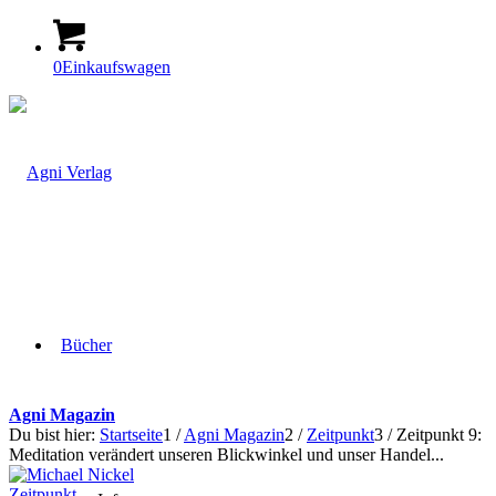
0
Einkaufswagen
Bücher
Agni Magazin
Du bist hier:
Startseite
1
/
Agni Magazin
2
/
Zeitpunkt
3
/
Zeitpunkt 9:
Meditation verändert unseren Blickwinkel und unser Handel...
Zeitpunkt