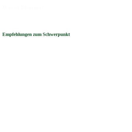
Was ist Dharma?
Mehr laden (7)
Empfehlungen zum Schwerpunkt