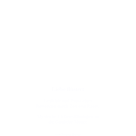
Liebe flüstert
Gedichte und Prosa eines
Reisenden durch Zeit und Raum.
Mystische Liebeserklärungen an
die Göttliche Mutter.
von Swami Rama