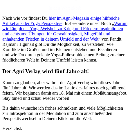
In den Warenkorb
Nach wie vor findest Du
hier im Agni-Magazin einige hilfreiche
Artikel aus der Yoga-Perspektive
. Insbesondere unser Buch „
Warum
wir kämpfen – Yoga-Weisheit zu Krieg und Frieden: Inspirationen
und achtsame Übungen für Gewaltlosigkeit, Mitgefühl und
anhaltenden Frieden in deinem Umfeld und der Welt
“ von Pandit
Rajmani Tigunait gibt Dir die Möglichkeit, zu verstehen, wie
Konflikte im Großen und im Kleinen entstehen und Eskalieren –
und wie Du durch gelebte Yoga-Philosophie einen Beitrag zu einer
friedlicheren Welt in Deinem Umfeld leisten kannst.
Der Agni Verlag wird fünf Jahre alt!
Kaum zu glauben, aber wahr – der Agni Verlag wird dieses Jahr
fünf Jahre alt! Wir werden das im Laufe des Jahres noch gebührend
feiern. Wir beginnen damit am 18. Mai mit einem Jubiläumsangebot.
Stay tuned und schau wieder vorbei!
Bis dahin wünsche ich frohes schmökern und viele Möglichkeiten
zur Introspektion in der Meditation und zum anschließenden
Perspektivwechsel in Deinem Blick auf die Welt.
Herzlichst,