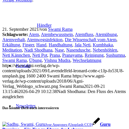
Händler
21. September 2021
/
von
Swami Rama
Schlagworte:
Atem
,
Atembewusstsein
,
Atemfluss
,
Atemübung
,
Atemverhalt
,
Atemwegsinfektion
,
Die Wissenschaft vom Atem
,
Erkältung
,
Finger
,
Hand
,
Handhaltung
,
Jala Neti
,
Kumbhaka
,
Meditation
,
Nadi Shodhana
,
Nase
,
Nasendusche
,
Nebenhöhlen
,
Neti Kännchen
,
Neti Pot
,
Prana
,
Pranayama
,
Reinigung
,
Sushumna
,
Swami Rama
,
Übung
,
Vishnu Mudra
,
Wechselatmung
https://www.agni-verlag.de/wp-
Kontakt
content/uploads/2021/09/Lavendelfeld-leonard-cotte-c1Jp-fo53U8-
unsplash.jpg
1600
2400
Swami Rama
https://www.agni-
verlag.de/wp-content/uploads/2018/06/Agni-
Verlag_Weblogo_schwarz.png
Swami Rama
2021-09-21
13:15:46
2026-04-29 10:12:38
Nadi Shodhana: Den Fluss des Atems
ausgleichen
Newsletter
Das könnte Dich auch interessieren
Guru
Jose Aragones (Unsplash CC0)