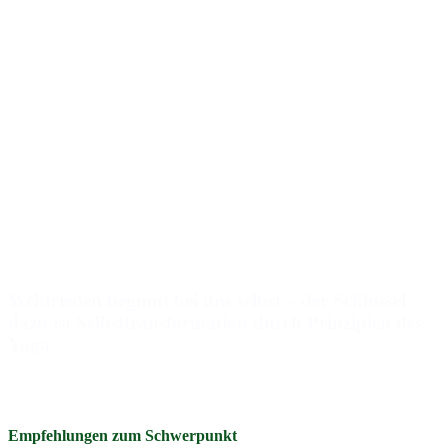
Weltfrieden beginnt bei uns selbst – der Schlüssel
dazu ist Selbsttransformation durch Prinzipien des
Yoga
Mehr laden (7)
Empfehlungen zum Schwerpunkt