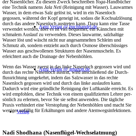
der Nasenlöcher. Zu diesem Zweck beschreiben
Yoga
-Handbücher
eine Technik namens
Jala Neti
(Reinigung mit Wasser). Lauwarmes
Wasser, in dem etwas Salz gelöst ist, wird in ein Nasenloch
gegossen, während der Kopf geneigt ist, sodass die Kochsalzlösung
durch das andere Nasenloch austreten kann. Dazu kann eine Tasse
Agni Verlag @ buchhandel.de
verwendet werden, aber es ist viel bequemer, ein Kännchen mit
schmalem Aus­lauf zu verwenden. Dieses lauwarme, salzhaltige
Wasser löst und wäscht nicht nur angesammelten Schleim und
Schmutz ab, sondern entzieht auch durch Osmose überschüssiges
Wasser aus geschwol­lenen Strukturen der Nasenmuscheln. Es
erleichtert auch die Drai­nage der Nebenhöhlen.
Wenn das Wasser zuerst in das linke Nasenloch gegossen wird und
Agni Verlag @ amazon.de
durch das rechte Nasenloch austritt, wird anschließend die Durch­
flussrichtung umgekehrt, indem das Salzwasser in das rechte
Nasenloch gegossen wird und durch das linke auslaufen kann.
Dadurch wird eine gründliche Reinigung der Luftkanäle erreicht. Es
wird empfohlen, diese Technik von einem qualifizierten Lehrer per­
sönlich zu erlernen, bevor Sie sie selbst anwenden. Die tägliche
Praxis verhindert eine Verstopfung der Nebenhöhlen und macht Sie
weniger anfällig für Erkältungen und andere Atemwegsinfektionen.
Verlag
Nadi Shodhana (Nasenflügel-Wechselatmung)