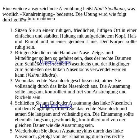
Eine weitere ausgezeichnete Atemübung heißt
Nadi Shodhana
, was
wörtlich »Kanalreinigung« bedeutet. Die Übung wird wie folgt
Informationen
durchgeführt:
Sitzen Sie an einem ruhigen, friedlichen, luftigen Ort in einer
einfachen und stabilen Haltung mit aufge­rich­tetem Kopf, Hals
und Rumpf und in einer geraden Linie. Der Körper sollte
ruhig sein.
Bringen Sie die rechte Hand zur Nase. Zeige- und
Mittelfinger sollten so gefaltet sein, dass der rechte Dau­men
Unsere Autoren
zum Schließen des rechten Nasenlochs und der Ringfinger
zum Schließen des linken Nasenlochs verwendet werden
kann (
Vishnu Mudr
a).
Wenn das rechte Nasenloch geschlossen ist, atmen Sie
vollständig durch das linke Nasenloch aus. Die Aus­at­mung
sollte langsam, kontrolliert und frei von An­strengung und
Ruckeln sein.
Schließen Sie am Ende der Ausatmung das linke Nasenloch
Über den Verlag
mit dem Ringfinger, öffnen Sie das rechte Nasenloch und
atmen Sie langsam und vollständig ein. Die Einatmung sollte
ebenfalls langsam, geschmeidig, kontrolliert und von der
gleichen Dauer wie die Aus­atmung sein.
Wiederholen Sie diesen Ausatemzyklus durch das linke
Nasenloch, gefolgt von der Einatmung durch das rechte