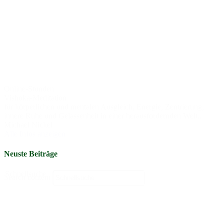
Online-Stunden
Vishoka-Meditation
für körperlichen und mentalen Ausgleich, Energie, Zentrierung,
innere Ruhe und Gelassenheit in einer herausfordernden Welt..
Michael Nickel
Alle Infos anzeigen
Neuste Beiträge
Schnellsuche
Search content