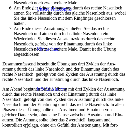
Nasenloch noch zwei weitere Male.
Am Ende der dritten Einatmung durch das rechte Nasenloch
Unsere Philosophie
atmen Sie vollständig durch das gleiche Nasenloch aus, wobei
Sie das linke Nasenloch mit dem Ringfinger geschlossen
halten.
Am Ende dieser Ausatmung schließen Sie das rechte
Nasenloch und atmen durch das linke Nasenloch ein.
Wiederholen Sie diesen Ausatemzyklus durch das rechte
Nasenloch, gefolgt von der Einatmung durch das linke
Nasenloch noch zwei weitere Male. Damit ist die Übung
Klimaschutz
abgeschlossen.
Zusammenfassend besteht die Übung aus drei Zyklen der Aus­
atmung durch das linke Nasenloch und der Einatmung durch das
rechte Nasenloch, gefolgt von drei Zyklen der Ausatmung durch das
rechte Nasenloch und der Einatmung durch das linke Nasenloch.
Am Abend beginnen Sie die Übung mit drei Zyklen der Aus­at­mung
Info für Autoren
durch das rechte Nasenloch und der Einatmung durch das linke
Nasenloch, gefolgt von drei Zyklen der Ausatmung durch das linke
Nasenloch und der Einatmung durch das rechte Nasenloch. In allen
Phasen dieser Übung sollte das Ausatmen und Einatmen von
gleicher Dauer sein, ohne eine Pause zwischen Ausatmen und Ein­
atmen. Die Atmung sollte über das Zwerchfell, langsam und
kontrolliert erfolgen, ohne ein Gefühl der Anstrengung. Mit fort­