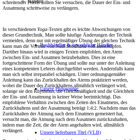
Händler
schreitender Praxis sollten Sie versuchen, die Dauer der Ein- und
Ausatmung schrittweise zu verlängern.
In verschiedenen
Yoga
-Texten gibt es leichte Abweichungen von
dieser Grundtechnik. Man sollte häufige Änderungen der Technik
vermeiden, denn nur mit regelmäßiger Übung der gleichen Technik
Buchhändler & gewerbliche Händler
kann man die Vorteile von
Nadi Shodhana
voll ausschöpfen.
Darüber hinaus wird in einigen Texten empfohlen, den Atem
zwischen Ein- und Ausatmen beizubehalten. Dies ist eine
fortgeschrittene Form der Übung und sollte nur unter der Anleitung
eines kompetenten Lehrers durchgeführt werden. Andernfalls kann
man sich selbst irreparabel schädigen. Unter ordnungsgemäßer
Anleitung kann das Zurückhalten des Atems praktiziert werden,
wobei die Dauer des Zurückhaltens allmählich verlängert wird,
Unsere Philosophie
solange sie den Rhythmus, die Gleichmäßigkeit und die Gleichheit
der Ein- und Ausatmung in keiner Weise beeinträchtigt. Das
empfohlene Verhältnis zwischen den Zeiten des Einatmens, des
Zurückhaltens und der Ausatmung beträgt 1:4:2. Nachdem man das
Zurückhalten der Atmung nach dem Einatmen gemeistert hat,
versucht man, die Atmung nach dem Ausatmen zurückzuhalten,
indem man die Zeit, die der Atem angehalten wird, allmählich
verlängert.
Unsere lieferbaren Titel (VLB)