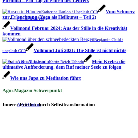
Purnima – Ein Tag zu Ehren des Lehrers
Vom Schmerz
Katherine Hanlon / Unsplash CC0
zur Erleuchtung (Yoga als Heilkunst – Teil 2)
Freundeskreis
Vollmond Februar 2024: Aus der Stille in die Kreativität
kommen
Benjamin Child /
Vollmond Juli 2021: Die Stille ist nicht nichts
unsplash CC0
Agni-Magazin
Mein Krebs: die
Katrin Reich-Ufondu
ultimative Aufforderung, dem Ruf meiner Seele zu folgen
Wie uns Japa zu Meditation führt
Agni-Magazin Schwerpunkt
Agni Online
Innerer Frieden durch Selbsttransformation