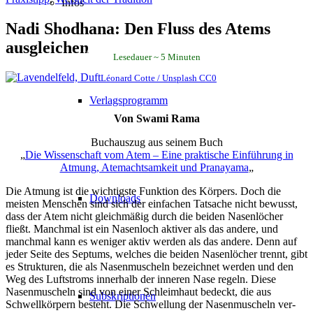
Infos
Nadi Shodhana: Den Fluss des Atems
ausgleichen
Lesedauer
5
Minuten
Léonard Cotte / Unsplash CC0
Verlagsprogramm
Von Swami Rama
Buchauszug aus seinem Buch
„
Die Wissenschaft vom Atem – Eine praktische Einführung in
Atmung, Atemachtsamkeit und Pranayama
„
Die Atmung ist die wichtigste Funktion des Körpers. Doch die
Downloads
meisten Menschen sind sich der einfachen Tatsache nicht bewusst,
dass der Atem nicht gleichmäßig durch die beiden Nasenlöcher
fließt. Manchmal ist ein Nasenloch aktiver als das andere, und
manchmal kann es weniger aktiv werden als das andere. Denn auf
jeder Seite des Septums, welches die beiden Nasenlöcher trennt, gibt
es Strukturen, die als Nasenmuscheln bezeichnet werden und den
Weg des Luftstroms innerhalb der inneren Nase regeln. Diese
Nasenmuscheln sind von einer Schleimhaut bedeckt, die aus
Subskriptionen
Schwell­­körpern besteht. Die Schwellung der Nasenmuscheln ver­