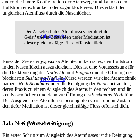
ändert die innere Konfiguration der Atemwege und kann so den
Luftstrom einschränken oder sogar blockieren. Dies erklärt den
ungleichen Atemfluss durch die Nasenlöcher.
Der Ausgleich des Atemflusses beruhigt den
Zahlungsarten
Geist, und in Zu­stän­den tiefer Meditation ist
dieser gleichmäßige Fluss offen­sicht­lich.
Eines der Ziele der
yogischen
Atemtechniken ist es, den Luftstrom
in den Nasenflügeln auszugleichen. Dies ist eine Voraussetzung für
die Deaktivierung der
Nadis Ida
und
Pingala
und die Öffnung des
blockierten
Sushumna Nadi
. In Kürze werden wir eine Atemtechnik
Versandarten
namens
Nadi Shodhana
oder die Reinigung der
Nadis
betrachten,
deren Praxis zu einem Ausgleich des Atems in den rechten und lin­
ken Nasenlöchern und dann zur Öffnung des
Sushumna Nadi
führt.
Der Ausgleich des Atemflusses beruhigt den Geist, und in Zu­stän­
den tiefer Meditation ist dieser gleichmäßige Fluss offen­sicht­lich.
Jala Neti (Wasserreinigung)
Externe Shops
Ein erster Schritt zum Ausgleich des Atemflusses ist die Reinigung