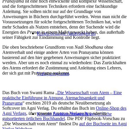
Pranayama
ist eine hoch entwickelte und komplexe Wissenschaft,
und die fortgeschrittenen Techniken erfordern eine fachkundige
Anleitung. Sie sollten nicht nur auf der Grundlage von
Anweisungen in Büchern durchgeführt werden. Wenn man nicht die
Voraus­setzungen für solche fortgeschrittenen Techniken hat, wird
mehr Schaden als Nutzen entstehen, denn der Suchende wird die
Energien des
Pranas
in einem Maße geweckt haben, das außerhalb
Krisen-bedingte Änderungen im
seiner Fähig­keit zur Eindämmung und Kontrolle liegt.
Die oben beschriebene Grundform von
Nadi Shodhana
ohne
Atemverhalt und einige andere Arten von Pranayama können
basierend auf den hier gegebenen Anweisungen sicher praktiziert
werden. Aber um es noch einmal zu wiederholen: Das Zurückhalten
des Atems erfordert die Zustimmung und Anleitung eines Lehrers,
der sich gut mit Pranayama auskennt.
Verlagsprogramm
Das Buch von Swami Rama „
Die Wissenschaft vom Atem – Eine
praktische Einführung in Atmung, Atemachtsamkeit und
Pranayama
“ erschien 2019 als deutsche Neuübersetzung als
Softcover im Agni Verlag. Du erhältst das Buch im
Online-Shop des
Agni Verlags
, über unseren
Amazon Verlagsshop
oder im
Kontakt Buchhandlungen & gewerbliche
gutsortierten örtlichen Buchhandel
. Die PDF Flipbook-Vorschau zu
„Die Wissenschaft vom Atem“ findest Du
auf der Buchseite im Agni
Verlag Webshop
.