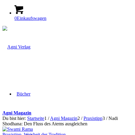
0
Einkaufswagen
Bücher
Agni Magazin
Du bist hier:
Startseite
1
/
Agni Magazin
2
/
Praxistipp
3
/
Nadi
Shodhana: Den Fluss des Atems ausgleichen
Praxistipp
,
Weisheit der Tradition