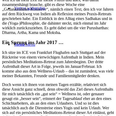
zusammenhängt brauche, gibt es diese Woche eine
Vertrag widerrufen
„Gedankenfutter-Konserve“, nämlich einen Text, den ich vor Jahren
auf dem Rückweg von Indien als Reflexion meines Praxis-Retreats
geschrieben habe. Ein Einblick in den Alltag eines Sadhakas und in
die (Yoga-)Philosophie, die dahinter steckt, mich einmal im Jahr
wirklich zurückzuziehen. Es geht dabei um die vier Purusharthas:
Dharma, Artha, Kama und Moksha
.
Ein Sprung ins Jahr 2017 …
Menü
Menü
Ich sitze im ICE von Frankfurt Flughafen nach Stuttgart auf der
Rückreise von einem vierwöchigen Aufenthalt in Indien. Mein
persönliches Meditations-Retreat zum Jahresbeginn. Der dritte
Aufenthalt dieser Art in Folge, jeweils im Januar/Februar. Ich
komme also aus dem Wellness-Urlaub – das ist zumindest, was viele
meiner Bekannten, Freunde und Familienmitglieder denken.
Doch wenn ich ihnen von meinen Tagen erzähle, relativiert sich
diese Ansicht ganz schnell, denn obwohl das Ziel dieses Aufenthalts
für mich tatsächlich ein „gut sein“ = Wellness ist, oder genauer
gesagt ein „besser sein“, erinnert der Tagesablauf eher an den eines
Schichtarbeiters, als an den eines Urlaubers. Und so ist dies
tatsächlich auch die Dienstreise eines Yogis und kein Urlaub. Wer
sich auf ein persönliches Meditations-Retreat dieser Art einlässt, geht