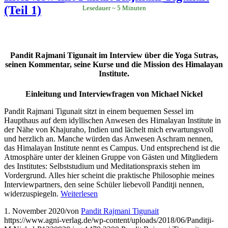
(Teil 1)
Lesedauer
5
Minuten
Pandit Rajmani Tigunait im Interview über die Yoga Sutras,
seinen Kommentar, seine Kurse und die Mission des Himalayan
Institute.
Einleitung und Interviewfragen von Michael Nickel
Pandit Rajmani Tigunait sitzt in einem bequemen Sessel im
Haupthaus auf dem idyllischen Anwesen des Himalayan Institute in
der Nähe von Khajuraho, Indien und lächelt mich erwartungsvoll
und herzlich an. Manche würden das Anwesen Aschram nennen,
das Himalayan Institute nennt es Campus. Und entsprechend ist die
Atmosphäre unter der kleinen Gruppe von Gästen und Mitgliedern
des Institutes: Selbststudium und Meditationspraxis stehen im
Vordergrund. Alles hier scheint die praktische Philosophie meines
Interviewpartners, den seine Schüler liebevoll Panditji nennen,
widerzuspiegeln.
Weiterlesen
1. November 2020
/
von
Pandit Rajmani Tigunait
https://www.agni-verlag.de/wp-content/uploads/2018/06/Panditji-