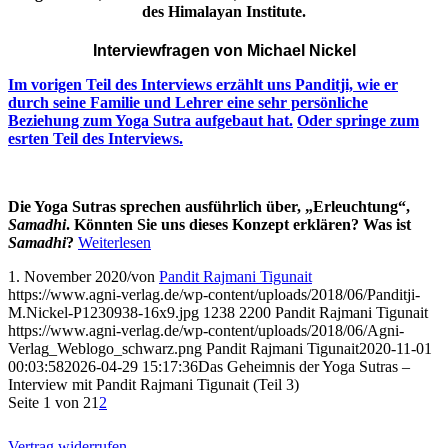
des Himalayan Institute.
Interviewfragen von Michael Nickel
Im vorigen Teil des Interviews erzählt uns Panditji, wie er
durch seine Familie und Lehrer eine sehr persönliche
Beziehung zum Yoga Sutra aufgebaut hat.
Oder springe zum
esrten Teil des Interviews.
Die Yoga Sutras sprechen ausführlich über, „Erleuchtung“,
Samadhi
. Könnten Sie uns dieses Konzept erklären? Was ist
Samadhi
?
Weiterlesen
1. November 2020
/
von
Pandit Rajmani Tigunait
https://www.agni-verlag.de/wp-content/uploads/2018/06/Panditji-
M.Nickel-P1230938-16x9.jpg
1238
2200
Pandit Rajmani Tigunait
https://www.agni-verlag.de/wp-content/uploads/2018/06/Agni-
Verlag_Weblogo_schwarz.png
Pandit Rajmani Tigunait
2020-11-01
00:03:58
2026-04-29 15:17:36
Das Geheimnis der Yoga Sutras –
Interview mit Pandit Rajmani Tigunait (Teil 3)
Seite 1 von 2
1
2
Vertrag widerrufen