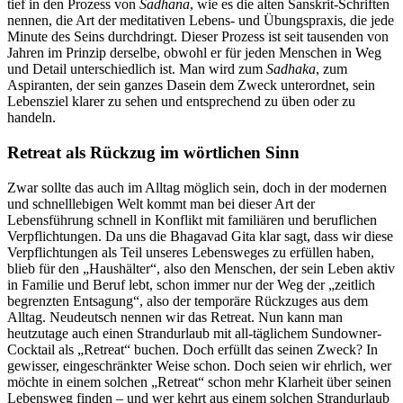
tief in den Prozess von
Sadhana
, wie es die alten Sanskrit-Schriften
nennen, die Art der meditativen Lebens- und Übungspraxis, die jede
Minute des Seins durchdringt. Dieser Prozess ist seit tausenden von
Jahren im Prinzip derselbe, obwohl er für jeden Menschen in Weg
und Detail unterschiedlich ist. Man wird zum
Sadhaka
, zum
Aspiranten, der sein ganzes Dasein dem Zweck unterordnet, sein
Lebensziel klarer zu sehen und entsprechend zu üben oder zu
handeln.
Retreat als Rückzug im wörtlichen Sinn
Zwar sollte das auch im Alltag möglich sein, doch in der modernen
und schnelllebigen Welt kommt man bei dieser Art der
Lebensführung schnell in Konflikt mit familiären und beruflichen
Verpflichtungen. Da uns die Bhagavad Gita klar sagt, dass wir diese
Verpflichtungen als Teil unseres Lebensweges zu erfüllen haben,
blieb für den „Haushälter“, also den Menschen, der sein Leben aktiv
in Familie und Beruf lebt, schon immer nur der Weg der „zeitlich
begrenzten Entsagung“, also der temporäre Rückzuges aus dem
Alltag. Neudeutsch nennen wir das Retreat. Nun kann man
heutzutage auch einen Strandurlaub mit all-täglichem Sundowner-
Cocktail als „Retreat“ buchen. Doch erfüllt das seinen Zweck? In
gewisser, eingeschränkter Weise schon. Doch seien wir ehrlich, wer
möchte in einem solchen „Retreat“ schon mehr Klarheit über seinen
Lebensweg finden – und wer kehrt aus einem solchen Strandurlaub