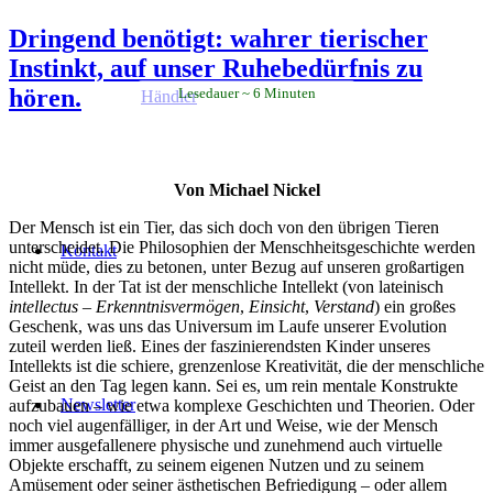
Dringend benötigt: wahrer tierischer
Instinkt, auf unser Ruhebedürfnis zu
hören.
Lesedauer
6
Minuten
Händler
Von Michael Nickel
Der Mensch ist ein Tier, das sich doch von den übrigen Tieren
unterscheidet. Die Philosophien der Menschheitsgeschichte werden
Kontakt
nicht müde, dies zu betonen, unter Bezug auf unseren großartigen
Intellekt. In der Tat ist der menschliche Intellekt (von lateinisch
intellectus
–
Erkenntnisvermögen
,
Einsicht
,
Verstand
) ein großes
Geschenk, was uns das Universum im Laufe unserer Evolution
zuteil werden ließ. Eines der faszinierendsten Kinder unseres
Intellekts ist die schiere, grenzenlose Kreativität, die der menschliche
Geist an den Tag legen kann. Sei es, um rein mentale Konstrukte
Newsletter
aufzubauen – wie etwa komplexe Geschichten und Theorien. Oder
noch viel augenfälliger, in der Art und Weise, wie der Mensch
immer ausgefallenere physische und zunehmend auch virtuelle
Objekte erschafft, zu seinem eigenen Nutzen und zu seinem
Amüsement oder seiner ästhetischen Befriedigung – oder allem