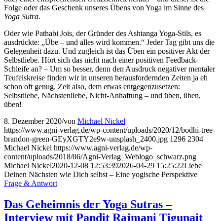
Folge oder das Geschenk unseres Übens von Yoga im Sinne des
Yoga Sutra
.
Oder wie Pathabi Jois, der Gründer des Ashtanga Yoga-Stils, es
ausdrückte: „Übe – und alles wird kommen.“ Jeder Tag gibt uns die
Gelegenheit dazu. Und zugleich ist das Üben ein positiver Akt der
Selbstliebe. Hört sich das nicht nach einer positiven Feedback-
Schleife an? – Um so besser, denn den Ausdruck negativer mentaler
Teufelskreise finden wir in unseren herausfordernden Zeiten ja eh
schon oft genug. Zeit also, dem etwas entgegenzusetzen:
Selbstliebe, Nächstenliebe, Nicht-Anhaftung – und üben, üben,
üben!
8. Dezember 2020
/
von
Michael Nickel
https://www.agni-verlag.de/wp-content/uploads/2020/12/bodhi-tree-
brandon-green-GEyXGTY2e9w-unsplash_2400.jpg
1296
2304
Michael Nickel
https://www.agni-verlag.de/wp-
content/uploads/2018/06/Agni-Verlag_Weblogo_schwarz.png
Michael Nickel
2020-12-08 12:53:39
2026-04-29 15:25:22
Liebe
Deinen Nächsten wie Dich selbst – Eine yogische Perspektive
Frage & Antwort
Das Geheimnis der Yoga Sutras –
Interview mit Pandit Rajmani Tigunait