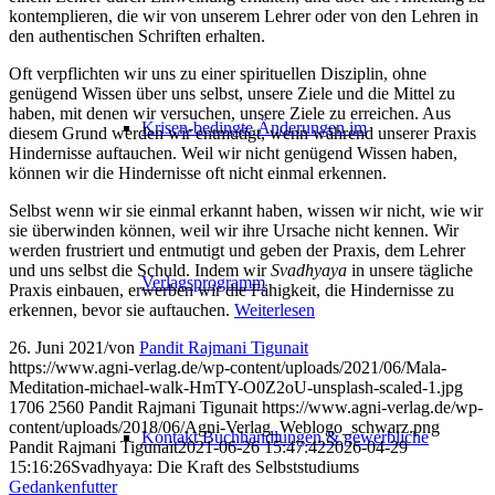
kontemplieren, die wir von unserem Lehrer oder von den Lehren in
den authentischen Schriften erhalten.
Oft verpflichten wir uns zu einer spirituellen Disziplin, ohne
genügend Wissen über uns selbst, unsere Ziele und die Mittel zu
haben, mit denen wir versuchen, unsere Ziele zu erreichen. Aus
Krisen-bedingte Änderungen im
diesem Grund werden wir entmutigt, wenn während unserer Praxis
Hindernisse auftauchen. Weil wir nicht genügend Wissen haben,
können wir die Hindernisse oft nicht einmal erkennen.
Selbst wenn wir sie einmal erkannt haben, wissen wir nicht, wie wir
sie überwinden können, weil wir ihre Ursache nicht kennen. Wir
werden frustriert und entmutigt und geben der Praxis, dem Lehrer
und uns selbst die Schuld. Indem wir
Svadhyaya
in unsere tägliche
Verlagsprogramm
Praxis einbauen, erwerben wir die Fähigkeit, die Hindernisse zu
erkennen, bevor sie auftauchen.
Weiterlesen
26. Juni 2021
/
von
Pandit Rajmani Tigunait
https://www.agni-verlag.de/wp-content/uploads/2021/06/Mala-
Meditation-michael-walk-HmTY-O0Z2oU-unsplash-scaled-1.jpg
1706
2560
Pandit Rajmani Tigunait
https://www.agni-verlag.de/wp-
content/uploads/2018/06/Agni-Verlag_Weblogo_schwarz.png
Kontakt Buchhandlungen & gewerbliche
Pandit Rajmani Tigunait
2021-06-26 15:47:42
2026-04-29
15:16:26
Svadhyaya: Die Kraft des Selbststudiums
Gedankenfutter