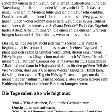
schon mit einem tiefen Gefühl der Klarheit, Zufriedenheit und des
Tatendrangs für die kommenden Monate zurück? Doch das ist
genau, was ich im Moment fühle und ich bin dafür sehr dankbar.
Dankbar vor allem meinen Lehrern, die mir diesen Weg gewiesen
haben. Doch woher kommt dieses tiefe Gefühl des in uns Ruhens
nach einer solchen intensiven Sadhana-Periode? Es ist das Ergebnis
harter Arbeit. Arbeit im Inneren, die einen an die eigenen Grenzen
bringen kann und darüber hinaus, wenn man es zu lässt.
Das ist, gelinde gesagt, nicht jedermanns Sache. Der Prozess
beginnt zunächst schon damit, dass man sich einen Tagesablauf
plant und sich selbst gegenüber verpflichtet, diesen einzuhalten.
Disziplin pur – das klingt schon mal nicht nach Wellness-Urlaub. In
meinem Fall auf dem Campus des Himalayan Instituts zunächst in
Allahabad und dann in Khajuraho hieß das für den größten Teil der
vier Wochen, dass um 3 Uhr mein Wecker klingelte. Hinzu kam,
dass ich jeden zweiten Tag ein Flüssig-Fasten einlegte, um das für
meinen Hyperinsulinismus nicht optimale, aber extrem leckere sehr
Kohlenhydrat-Fett-dominierte Essen zu kompensieren.
Die Tage sahen also wie folgt aus:
3:00 – 3:30 Aufstehen, Bad, heiße Getränke zum
Durchspülen und aufwachen
3:30 – 4:10 Übungen und Tiefenentspannung (Agni Sara,