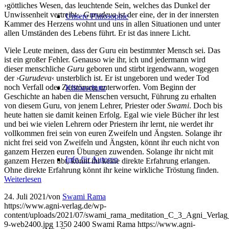
›göttliches Wesen, das leuchtende Sein, welches das Dunkel der
Unwissenheit vertreibt‹.
Gurudeva
ist der eine, der in der innersten
Unsere Philosophie
Kammer des Herzens wohnt und uns in allen Situationen und unter
allen Umständen des Lebens führt. Er ist das innere Licht.
Viele Leute meinen, dass der Guru ein bestimmter Mensch sei. Das
ist ein großer Fehler. Genauso wie ihr, ich und jedermann wird
dieser menschliche
Guru
geboren und stirbt irgendwann, wogegen
der ›
Gurudeva
‹ unsterblich ist. Er ist ungeboren und weder Tod
noch Verfall oder Zerstörung unterworfen. Vom Beginn der
Klimaschutz
Geschichte an haben die Menschen versucht, Führung zu erhalten
von diesem Guru, von jenem Lehrer, Priester oder
Swami
. Doch bis
heute hatten sie damit keinen Erfolg. Egal wie viele Bücher ihr lest
und bei wie vielen Lehrern oder Priestern ihr lernt, nie werdet ihr
vollkommen frei sein von euren Zweifeln und Ängsten. Solange ihr
nicht frei seid von Zweifeln und Ängsten, könnt ihr euch nicht von
ganzem Herzen euren Übungen zuwenden. Solange ihr nicht mit
Info für Autoren
ganzem Herzen übt, könnt ihr keine direkte Erfahrung erlangen.
Ohne direkte Erfahrung könnt ihr keine wirkliche Tröstung finden.
Weiterlesen
24. Juli 2021
/
von
Swami Rama
https://www.agni-verlag.de/wp-
content/uploads/2021/07/swami_rama_meditation_C_3_Agni_Verlag
9-web2400.jpg
1350
2400
Swami Rama
https://www.agni-