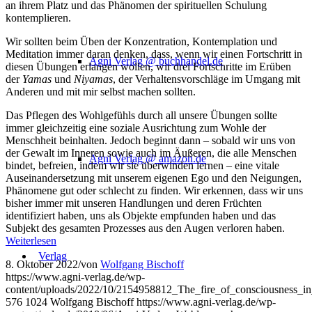
an ihrem Platz und das Phänomen der spirituellen Schulung
kontemplieren.
Wir sollten beim Üben der Konzentration, Kontemplation und
Meditation immer daran denken, dass, wenn wir einen Fortschritt in
Agni Verlag @ buchhandel.de
diesen Übungen erlangen wollen, wir drei Fortschritte im Erüben
der
Yamas
und
Niyamas
, der Verhaltensvorschläge im Umgang mit
Anderen und mit mir selbst machen sollten.
Das Pflegen des Wohlgefühls durch all unsere Übungen sollte
immer gleichzeitig eine soziale Ausrichtung zum Wohle der
Menschheit beinhalten. Jedoch beginnt dann – sobald wir uns von
der Gewalt im Inneren sowie auch im Äußeren, die alle Menschen
Agni Verlag @ amazon.de
bindet, befreien, indem wir sie überwinden lernen – eine vitale
Auseinandersetzung mit unserem eigenen Ego und den Neigungen,
Phänomene gut oder schlecht zu finden. Wir erkennen, dass wir uns
bisher immer mit unseren Handlungen und deren Früchten
identifiziert haben, uns als Objekte empfunden haben und das
Subjekt des gesamten Prozesses aus den Augen verloren haben.
Weiterlesen
Verlag
8. Oktober 2022
/
von
Wolfgang Bischoff
https://www.agni-verlag.de/wp-
content/uploads/2022/10/2154958812_The_fire_of_consciousness_in
576
1024
Wolfgang Bischoff
https://www.agni-verlag.de/wp-