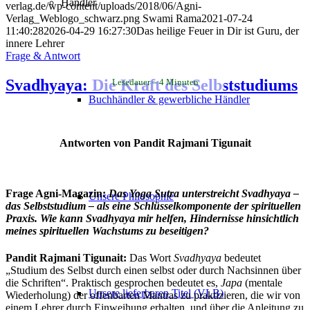
Händler
verlag.de/wp-content/uploads/2018/06/Agni-
Verlag_Weblogo_schwarz.png
Swami Rama
2021-07-24
11:40:28
2026-04-29 16:27:30
Das heilige Feuer in Dir ist Guru, der
innere Lehrer
Frage & Antwort
Svadhyaya: Die Kraft des Selbststudiums
Lesedauer
4
Minuten
Buchhändler & gewerbliche Händler
Antworten von Pandit Rajmani Tigunait
Frage Agni-Magazin:
Das Yoga Sutra unterstreicht Svadhyaya –
Unsere Philosophie
das Selbststudium – als eine Schlüsselkomponente der spirituellen
Praxis. Wie kann Svadhyaya mir helfen, Hindernisse hinsichtlich
meines spirituellen Wachstums zu beseitigen?
Pandit Rajmani Tigunait:
Das Wort
Svadhyaya
bedeutet
„Studium des Selbst durch einen selbst oder durch Nachsinnen über
die Schriften“. Praktisch gesprochen bedeutet es,
Japa
(mentale
Unsere lieferbaren Titel (VLB)
Wiederholung) der offenbarten Mantras zu praktizieren, die wir von
einem Lehrer durch Einweihung erhalten, und über die Anleitung zu