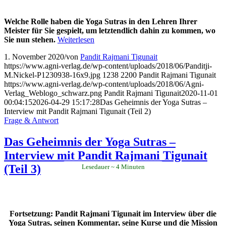
Welche Rolle haben die Yoga Sutras in den Lehren Ihrer
Meister für Sie gespielt, um letztendlich dahin zu kommen, wo
Sie nun stehen.
Weiterlesen
1. November 2020
/
von
Pandit Rajmani Tigunait
https://www.agni-verlag.de/wp-content/uploads/2018/06/Panditji-
M.Nickel-P1230938-16x9.jpg
1238
2200
Pandit Rajmani Tigunait
https://www.agni-verlag.de/wp-content/uploads/2018/06/Agni-
Verlag_Weblogo_schwarz.png
Pandit Rajmani Tigunait
2020-11-01
00:04:15
2026-04-29 15:17:28
Das Geheimnis der Yoga Sutras –
Interview mit Pandit Rajmani Tigunait (Teil 2)
Frage & Antwort
Das Geheimnis der Yoga Sutras –
Interview mit Pandit Rajmani Tigunait
(Teil 3)
Lesedauer
4
Minuten
Fortsetzung: Pandit Rajmani Tigunait im Interview über die
Yoga Sutras, seinen Kommentar, seine Kurse und die Mission