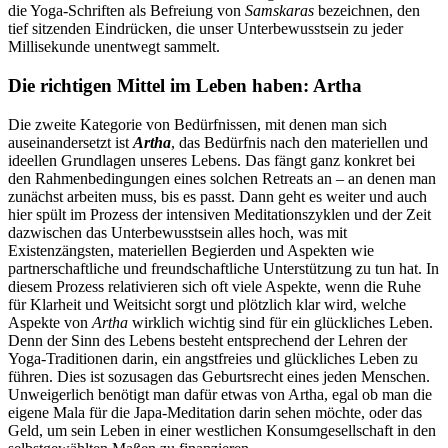
die Yoga-Schriften als Befreiung von
Samskaras
bezeichnen, den
tief sitzenden Eindrücken, die unser Unterbewusstsein zu jeder
Millisekunde unentwegt sammelt.
Die richtigen Mittel im Leben haben: Artha
Die zweite Kategorie von Bedürfnissen, mit denen man sich
auseinandersetzt ist
Artha
, das Bedürfnis nach den materiellen und
ideellen Grundlagen unseres Lebens. Das fängt ganz konkret bei
den Rahmenbedingungen eines solchen Retreats an – an denen man
zunächst arbeiten muss, bis es passt. Dann geht es weiter und auch
hier spült im Prozess der intensiven Meditationszyklen und der Zeit
dazwischen das Unterbewusstsein alles hoch, was mit
Existenzängsten, materiellen Begierden und Aspekten wie
partnerschaftliche und freundschaftliche Unterstützung zu tun hat. In
diesem Prozess relativieren sich oft viele Aspekte, wenn die Ruhe
für Klarheit und Weitsicht sorgt und plötzlich klar wird, welche
Aspekte von
Artha
wirklich wichtig sind für ein glückliches Leben.
Denn der Sinn des Lebens besteht entsprechend der Lehren der
Yoga-Traditionen darin, ein angstfreies und glückliches Leben zu
führen. Dies ist sozusagen das Geburtsrecht eines jeden Menschen.
Unweigerlich benötigt man dafür etwas von Artha, egal ob man die
eigene Mala für die Japa-Meditation darin sehen möchte, oder das
Geld, um sein Leben in einer westlichen Konsumgesellschaft in den