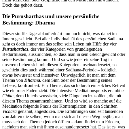
Doch das gehört dazu.
Die Purusharthas und unsere persönliche
Bestimmung: Dharma
Dieser straffe Tagesablauf erklärt nun noch nicht, was dabei im
Innern geschieht. Bei aller Individualität des persönlichen Sadhana
geht es doch immer um das selbe: sein Leben mit Hilfe der vier
Purusharthas
, der vier Kategorien von grundlegenden
Bedürfnissen, auszurichten, so dass man in sein Gleichgewicht oder
seine Bestimmung kommt. Und so wie jeder einzelne Tag in
unserem Leben sich mit diesen Kategorien auseinandersetzt, so
geschieht dies auch während einer Sadhana-Periode – lediglich
etwas bewusster und intensiver. Unweigerlich ist man mit dem
Thema von
Dharma
, dem Sinn oder der Bestimmung seines
Lebens, konfrontiert. Ein Thema, das sich durch ein solches Retreat
wie ein roter Faden zieht. Die intensive Meditationspraxis erlaubt es
Chitta
, dem Unterbewusstsein, viele Dinge hochzuspülen, die mit
diesem Thema zusammenhängen. Und so wird so manche auf die
Meditation folgende Praxis der Kontemplation, in den Schriften
Vichara
genannt, angestoßen. Die Erfahrungen sind seit tausenden
von Jahren die selben, wenn man sich auf diesen Weg begibt, man
muss sich den Themen jedoch öffnen – dann findet man Frieden,
nachdem man sich mit ihnen auseinandergesetzt hat. Das ist es, was