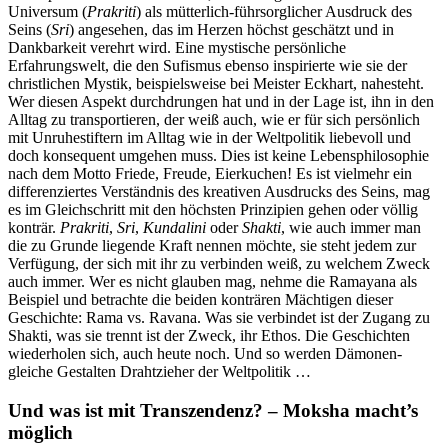
Universum (
Prakriti
) als mütterlich-führsorglicher Ausdruck des
Seins (
Sri
) angesehen, das im Herzen höchst geschätzt und in
Dankbarkeit verehrt wird. Eine mystische persönliche
Erfahrungswelt, die den Sufismus ebenso inspirierte wie sie der
christlichen Mystik, beispielsweise bei Meister Eckhart, nahesteht.
Wer diesen Aspekt durchdrungen hat und in der Lage ist, ihn in den
Alltag zu transportieren, der weiß auch, wie er für sich persönlich
mit Unruhestiftern im Alltag wie in der Weltpolitik liebevoll und
doch konsequent umgehen muss. Dies ist keine Lebensphilosophie
nach dem Motto Friede, Freude, Eierkuchen! Es ist vielmehr ein
differenziertes Verständnis des kreativen Ausdrucks des Seins, mag
es im Gleichschritt mit den höchsten Prinzipien gehen oder völlig
konträr.
Prakriti
,
Sri
,
Kundalini
oder
Shakti
, wie auch immer man
die zu Grunde liegende Kraft nennen möchte, sie steht jedem zur
Verfügung, der sich mit ihr zu verbinden weiß, zu welchem Zweck
auch immer. Wer es nicht glauben mag, nehme die Ramayana als
Beispiel und betrachte die beiden konträren Mächtigen dieser
Geschichte: Rama vs. Ravana. Was sie verbindet ist der Zugang zu
Shakti, was sie trennt ist der Zweck, ihr Ethos. Die Geschichten
wiederholen sich, auch heute noch. Und so werden Dämonen-
gleiche Gestalten Drahtzieher der Weltpolitik …
Und was ist mit Transzendenz? – Moksha macht’s
möglich