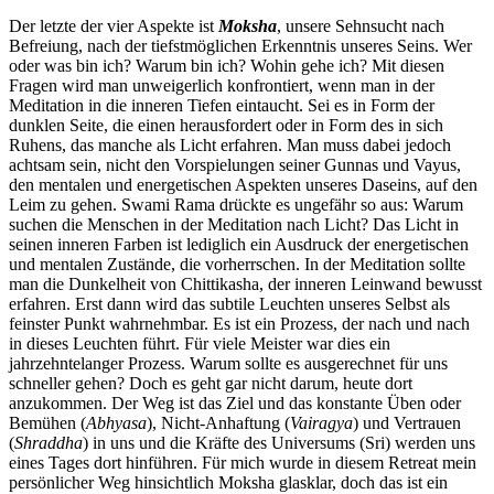
Der letzte der vier Aspekte ist
Moksha
, unsere Sehnsucht nach
Befreiung, nach der tiefstmöglichen Erkenntnis unseres Seins. Wer
oder was bin ich? Warum bin ich? Wohin gehe ich? Mit diesen
Fragen wird man unweigerlich konfrontiert, wenn man in der
Meditation in die inneren Tiefen eintaucht. Sei es in Form der
dunklen Seite, die einen herausfordert oder in Form des in sich
Ruhens, das manche als Licht erfahren. Man muss dabei jedoch
achtsam sein, nicht den Vorspielungen seiner Gunnas und Vayus,
den mentalen und energetischen Aspekten unseres Daseins, auf den
Leim zu gehen. Swami Rama drückte es ungefähr so aus: Warum
suchen die Menschen in der Meditation nach Licht? Das Licht in
seinen inneren Farben ist lediglich ein Ausdruck der energetischen
und mentalen Zustände, die vorherrschen. In der Meditation sollte
man die Dunkelheit von Chittikasha, der inneren Leinwand bewusst
erfahren. Erst dann wird das subtile Leuchten unseres Selbst als
feinster Punkt wahrnehmbar. Es ist ein Prozess, der nach und nach
in dieses Leuchten führt. Für viele Meister war dies ein
jahrzehntelanger Prozess. Warum sollte es ausgerechnet für uns
schneller gehen? Doch es geht gar nicht darum, heute dort
anzukommen. Der Weg ist das Ziel und das konstante Üben oder
Bemühen (
Abhyasa
), Nicht-Anhaftung (
Vairagya
) und Vertrauen
(
Shraddha
) in uns und die Kräfte des Universums (Sri) werden uns
eines Tages dort hinführen. Für mich wurde in diesem Retreat mein
persönlicher Weg hinsichtlich Moksha glasklar, doch das ist ein