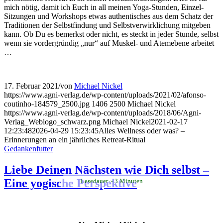
mich nötig, damit ich Euch in all meinen Yoga-Stunden, Einzel-
Sitzungen und Workshops etwas authentisches aus dem Schatz der
Traditionen der Selbstfindung und Selbstverwirklichung mitgeben
kann. Ob Du es bemerkst oder nicht, es steckt in jeder Stunde, selbst
wenn sie vordergründig „nur“ auf Muskel- und Atemebene arbeitet
…
17. Februar 2021
/
von
Michael Nickel
https://www.agni-verlag.de/wp-content/uploads/2021/02/afonso-
coutinho-184579_2500.jpg
1406
2500
Michael Nickel
https://www.agni-verlag.de/wp-content/uploads/2018/06/Agni-
Verlag_Weblogo_schwarz.png
Michael Nickel
2021-02-17
12:23:48
2026-04-29 15:23:45
Alles Wellness oder was? –
Erinnerungen an ein jährliches Retreat-Ritual
Gedankenfutter
Liebe Deinen Nächsten wie Dich selbst –
Eine yogische Perspektive
Lesedauer
3
Minuten