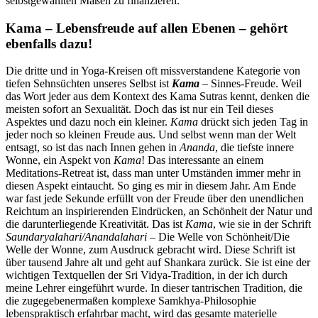
selbstgewählten Maßen zu finanzieren.
Kama – Lebensfreude auf allen Ebenen – gehört
ebenfalls dazu!
Die dritte und in Yoga-Kreisen oft missverstandene Kategorie von
tiefen Sehnsüchten unseres Selbst ist
Kama
– Sinnes-Freude. Weil
das Wort jeder aus dem Kontext des Kama Sutras kennt, denken die
meisten sofort an Sexualität. Doch das ist nur ein Teil dieses
Aspektes und dazu noch ein kleiner.
Kama
drückt sich jeden Tag in
jeder noch so kleinen Freude aus. Und selbst wenn man der Welt
entsagt, so ist das nach Innen gehen in
Ananda
, die tiefste innere
Wonne, ein Aspekt von
Kama
! Das interessante an einem
Meditations-Retreat ist, dass man unter Umständen immer mehr in
diesen Aspekt eintaucht. So ging es mir in diesem Jahr. Am Ende
war fast jede Sekunde erfüllt von der Freude über den unendlichen
Reichtum an inspirierenden Eindrücken, an Schönheit der Natur und
die darunterliegende Kreativität. Das ist
Kama
, wie sie in der Schrift
Saundaryalahari/Anandalahari
– Die Welle von Schönheit/Die
Welle der Wonne, zum Ausdruck gebracht wird. Diese Schrift ist
über tausend Jahre alt und geht auf Shankara zurück. Sie ist eine der
wichtigen Textquellen der Sri Vidya-Tradition, in der ich durch
meine Lehrer eingeführt wurde. In dieser tantrischen Tradition, die
die zugegebenermaßen komplexe Samkhya-Philosophie
lebenspraktisch erfahrbar macht, wird das gesamte materielle