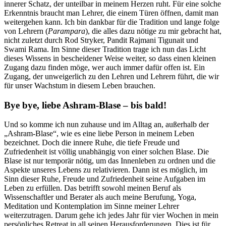
innerer Schatz, der unteilbar in meinem Herzen ruht. Für eine solche
Erkenntnis braucht man Lehrer, die einem Türen öffnen, damit man
weitergehen kann. Ich bin dankbar für die Tradition und lange folge
von Lehrern (
Parampara
), die alles dazu nötige zu mir gebracht hat,
nicht zuletzt durch Rod Stryker, Pandit Rajmani Tigunait und
Swami Rama. Im Sinne dieser Tradition trage ich nun das Licht
dieses Wissens in bescheidener Weise weiter, so dass einen kleinen
Zugang dazu finden möge, wer auch immer dafür offen ist. Ein
Zugang, der unweigerlich zu den Lehren und Lehrern führt, die wir
für unser Wachstum in diesem Leben brauchen.
Bye bye, liebe Ashram-Blase – bis bald!
Und so komme ich nun zuhause und im Alltag an, außerhalb der
„Ashram-Blase“, wie es eine liebe Person in meinem Leben
bezeichnet. Doch die innere Ruhe, die tiefe Freude und
Zufriedenheit ist völlig unabhängig von einer solchen Blase. Die
Blase ist nur temporär nötig, um das Innenleben zu ordnen und die
Aspekte unseres Lebens zu relativieren. Dann ist es möglich, im
Sinn dieser Ruhe, Freude und Zufriedenheit seine Aufgaben im
Leben zu erfüllen. Das betrifft sowohl meinen Beruf als
Wissenschaftler und Berater als auch meine Berufung, Yoga,
Meditation und Kontemplation im Sinne meiner Lehrer
weiterzutragen. Darum gehe ich jedes Jahr für vier Wochen in mein
persönliches Retreat in all seinen Herausforderungen. Dies ist für