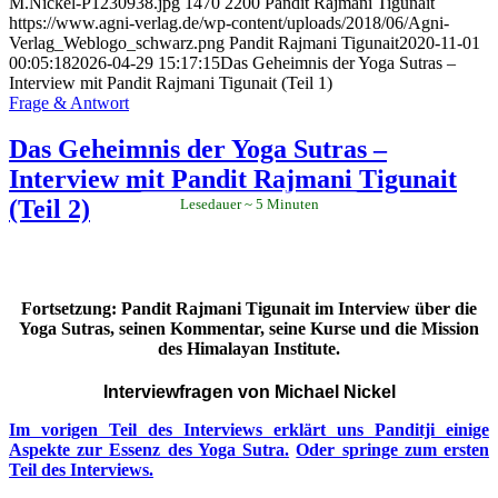
M.Nickel-P1230938.jpg
1470
2200
Pandit Rajmani Tigunait
https://www.agni-verlag.de/wp-content/uploads/2018/06/Agni-
Verlag_Weblogo_schwarz.png
Pandit Rajmani Tigunait
2020-11-01
00:05:18
2026-04-29 15:17:15
Das Geheimnis der Yoga Sutras –
Interview mit Pandit Rajmani Tigunait (Teil 1)
Frage & Antwort
Das Geheimnis der Yoga Sutras –
Interview mit Pandit Rajmani Tigunait
(Teil 2)
Lesedauer
5
Minuten
Fortsetzung: Pandit Rajmani Tigunait im Interview über die
Yoga Sutras, seinen Kommentar, seine Kurse und die Mission
des Himalayan Institute.
Interviewfragen von Michael Nickel
Im vorigen Teil des Interviews erklärt uns Panditji einige
Aspekte zur Essenz des Yoga Sutra.
Oder springe zum ersten
Teil des Interviews.