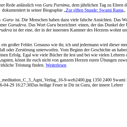
ner Rede anlässlich von
Guru Purnima
, dem jährlichen Tag zu Ehren d
dokumentiert in seiner Biographie „
Zur elften Stunde: Swami Rama
„
 ›
Guru
‹ ist. Die Menschen haben dazu viele falsche Ansichten. Das W
mmer
Gurudeva
. Das Wort
Guru
bezeichnet ›einen, der das Dunkel der 
rudeva
ist der eine, der in der innersten Kammer des Herzens wohnt un
t ein großer Fehler. Genauso wie ihr, ich und jedermann wird dieser m
erfall oder Zerstörung unterworfen. Vom Beginn der Geschichte an hab
einen Erfolg. Egal wie viele Bücher ihr lest und bei wie vielen Lehrern 
 Ängsten, könnt ihr euch nicht von ganzem Herzen euren Übungen zuwen
irkliche Tröstung finden.
Weiterlesen
ma_meditation_C_3_Agni_Verlag_16-9-web2400.jpg
1350
2400
Swami
6-04-29 16:27:30
Das heilige Feuer in Dir ist Guru, der innere Lehrer