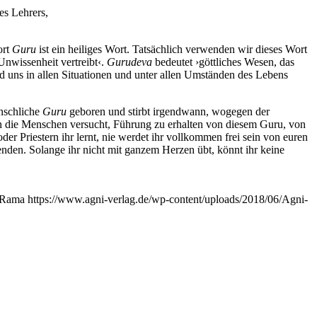
es Lehrers,
ort
Guru
ist ein heiliges Wort. Tatsächlich verwenden wir dieses Wort
Unwissenheit vertreibt‹.
Gurudeva
bedeutet ›göttliches Wesen, das
d uns in allen Situationen und unter allen Umständen des Lebens
enschliche
Guru
geboren und stirbt irgendwann, wogegen der
en die Menschen versucht, Führung zu erhalten von diesem Guru, von
oder Priestern ihr lernt, nie werdet ihr vollkommen frei sein von euren
den. Solange ihr nicht mit ganzem Herzen übt, könnt ihr keine
 Rama
https://www.agni-verlag.de/wp-content/uploads/2018/06/Agni-