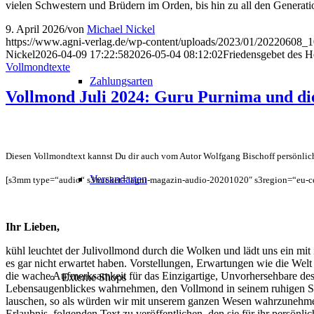
vielen Schwestern und Brüdern im Orden, bis hin zu all den Generat
9. April 2026
/
von
Michael Nickel
https://www.agni-verlag.de/wp-content/uploads/2023/01/20220608_
Nickel
2026-04-09 17:22:58
2026-05-04 08:12:02
Friedensgebet des H
Vollmondtexte
Zahlungsarten
Vollmond Juli 2024: Guru Purnima und di
Diesen Vollmondtext kannst Du dir auch vom Autor Wolfgang Bischoff persönlich
Versandarten
[s3mm type=“audio“ s3bucket=“agni-magazin-audio-20201020″ s3region=“eu-cent
Ihr Lieben,
kühl leuchtet der Julivollmond durch die Wolken und lädt uns ein mit
es gar nicht erwartet haben. Vorstellungen, Erwartungen wie die Wel
die wache Aufmerksamkeit für das Einzigartige, Unvorhersehbare de
Externe Shops
Lebensaugenblickes wahrnehmen, den Vollmond in seinem ruhigen Stra
lauschen, so als würden wir mit unserem ganzen Wesen wahrzunehmen b
Erlaubnis, folgenden Text zu veröffentlichen, den sie für ihr persönl