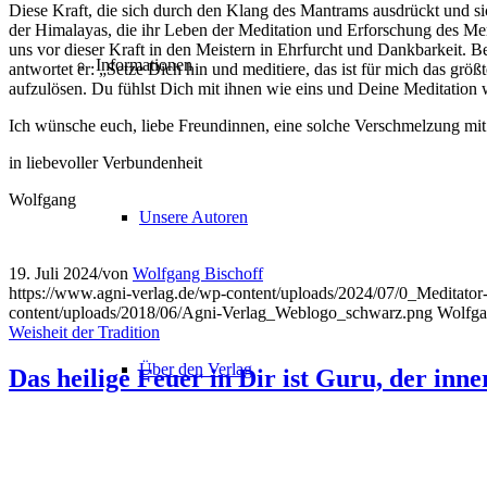
Diese Kraft, die sich durch den Klang des Mantrams ausdrückt und si
der Himalayas, die ihr Leben der Meditation und Erforschung des M
uns vor dieser Kraft in den Meistern in Ehrfurcht und Dankbarkeit. B
Informationen
antwortet er: „Setze Dich hin und meditiere, das ist für mich das g
aufzulösen. Du fühlst Dich mit ihnen wie eins und Deine Meditation
Ich wünsche euch, liebe Freundinnen, eine solche Verschmelzung mi
in liebevoller Verbundenheit
Wolfgang
Unsere Autoren
19. Juli 2024
/
von
Wolfgang Bischoff
https://www.agni-verlag.de/wp-content/uploads/2024/07/0_Meditator
content/uploads/2018/06/Agni-Verlag_Weblogo_schwarz.png
Wolfga
Weisheit der Tradition
Über den Verlag
Das heilige Feuer in Dir ist Guru, der inn