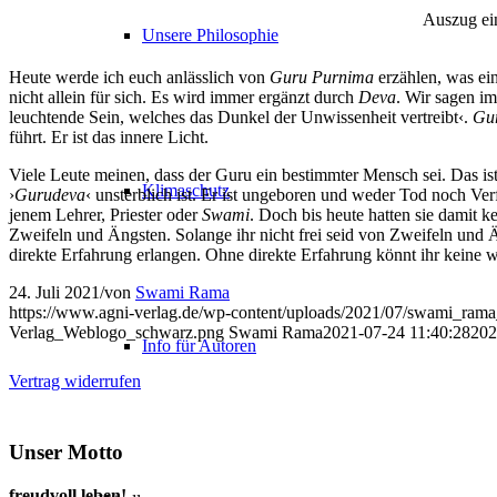
Auszug ei
Unsere Philosophie
Heute werde ich euch anlässlich von
Guru Purnima
erzählen, was ein
nicht allein für sich. Es wird immer ergänzt durch
Deva
. Wir sagen i
leuchtende Sein, welches das Dunkel der Unwissenheit vertreibt‹.
Gu
führt. Er ist das innere Licht.
Viele Leute meinen, dass der Guru ein bestimmter Mensch sei. Das is
Klimaschutz
›
Gurudeva
‹ unsterblich ist. Er ist ungeboren und weder Tod noch V
jenem Lehrer, Priester oder
Swami
. Doch bis heute hatten sie damit k
Zweifeln und Ängsten. Solange ihr nicht frei seid von Zweifeln und
direkte Erfahrung erlangen. Ohne direkte Erfahrung könnt ihr keine w
24. Juli 2021
/
von
Swami Rama
https://www.agni-verlag.de/wp-content/uploads/2021/07/swami_ra
Verlag_Weblogo_schwarz.png
Swami Rama
2021-07-24 11:40:28
202
Info für Autoren
Vertrag widerrufen
Unser Motto
freudvoll leben!