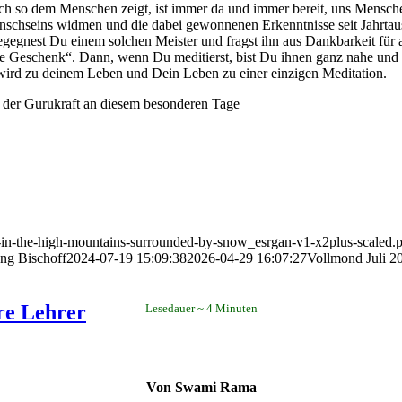
ch so dem Menschen zeigt, ist immer da und immer bereit, uns Menschen
enschseins widmen und die dabei gewonnenen Erkenntnisse seit Jahrta
egegnest Du einem solchen Meister und fragst ihn aus Dankbarkeit für a
rößte Geschenk“. Dann, wenn Du meditierst, bist Du ihnen ganz nahe un
 wird zu deinem Leben und Dein Leben zu einer einzigen Meditation.
t der Gurukraft an diesem besonderen Tage
-in-the-high-mountains-surrounded-by-snow_esrgan-v1-x2plus-scaled.
ng Bischoff
2024-07-19 15:09:38
2026-04-29 16:07:27
Vollmond Juli 2
ere Lehrer
Lesedauer
4
Minuten
Von Swami Rama