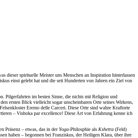
s dieser spirituelle Meister uns Menschen an Inspiration hinterlassen
kus einst gelebt hat und die seit Hunderten von Jahren ein Ziel von
n. Pilgerfahrten im besten Sinne, die nichts mit Religion und
en ersten Blick vielleicht sogar unscheinbaren Orte seines Wirkens,
elsenkloster Eremo delle Carceri. Diese Orte sind wahre Kraftorte
ortieren – Vishoka par excellence! Diese Art von Erfahrung kenne ich
en Präsenz – etwas, das in der
Yoga
-Philosphie als
Kshetra
(Feld)
sen haben – begonnen bei Franziskus, der Heiligen Klara, über ihre