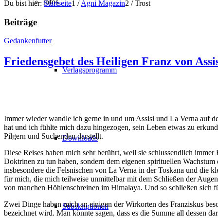
Infos
Du bist hier:
Startseite
1
/
Agni Magazin
2
/
Trost
Beiträge
Gedankenfutter
Friedensgebet des Heiligen Franz von Assi
Verlagsprogramm
Immer wieder wandle ich gerne in und um Assisi und La Verna auf den 
hat und ich fühlte mich dazu hingezogen, sein Leben etwas zu erkunde
Pilgern und Suchenden darstellt.
Downloads
Diese Reises haben mich sehr berührt, weil sie schlussendlich immer R
Doktrinen zu tun haben, sondern dem eigenen spirituellen Wachstum d
insbesondere die Felsnischen von La Verna in der Toskana und die k
für mich, die mich teilweise unmittelbar mit dem Schließen der Augen 
von manchen Höhlenschreinen im Himalaya. Und so schließen sich für
Zwei Dinge haben mich an einigen der Wirkorten des Franziskus besond
Subskriptionen
bezeichnet wird. Man könnte sagen, dass es die Summe all dessen dar