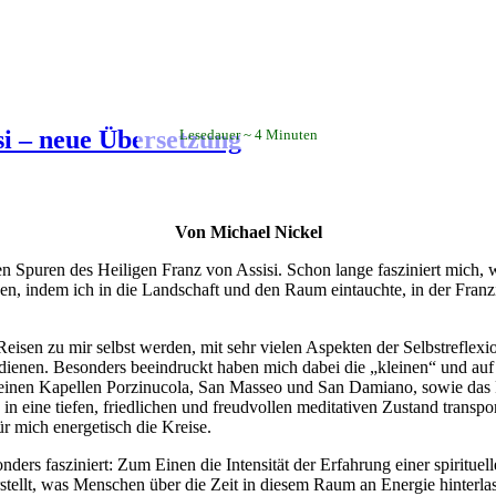
si – neue Übersetzung
Lesedauer
4
Minuten
Von Michael Nickel
Spuren des Heiligen Franz von Assisi. Schon lange fasziniert mich, wa
n, indem ich in die Landschaft und den Raum eintauchte, in der Franzis
eisen zu mir selbst werden, mit sehr vielen Aspekten der Selbstreflexio
ienen. Besonders beeindruckt haben mich dabei die „kleinen“ und auf d
leinen Kapellen Porzinucola, San Masseo und San Damiano, sowie das F
in eine tiefen, friedlichen und freudvollen meditativen Zustand transp
 mich energetisch die Kreise.
ers fasziniert: Zum Einen die Intensität der Erfahrung einer spirituell
stellt, was Menschen über die Zeit in diesem Raum an Energie hinterlas