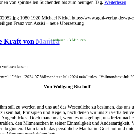
ionen von spirituellen Suchenden bis zum heutigen Tag.
Weiterlesen
102052.jpg
1080
1920
Michael Nickel
https://www.agni-verlag.de/wp
eiligen Franz von Assisi – neue Übersetzung
e Kraft von Mantra
Lesedauer
3
Minuten
 vorlesen lassen:
ral-1″ files=“2024-07 Vollmondtext Juli 2024.m4a“ titles=“Vollmondtext Juli 20
Von Wolfgang Bischoff
 ihm still zu werden und uns auf das Wesentliche zu besinnen, das uns 
t zu sein hat, Prinzipien und Regeln, nach denen wir uns zu verhalte
s Augenblickes. Doch manchmal, wenn es uns gelingt, uns freizumache
hlen, den Mitmenschen in seiner Einmaligkeit und Andersartigkeit. V
eginnen. Dann taucht das persönliche Mantra im Geist auf und unterst
iches Mantram geschrieben hat: