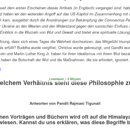
seit dem ersten Erscheinen dieses Artikels (in Englisch) vergangen sind, hab
22 haben wir den wütenden Angriff auf das US-Kapitol im Zusammenhang mit de
k kam, ausgelöst durch die Anordnungen zur Bekämpfung der Coronavirus-Pan
 Ukraine an den Westen und den Widerstand gegen den russischen Einfluss au
t Einblick in die Wurzeln von Wut und Gewalt und bietet eine spirituelle Lösung
ffnung, dass sich eines Tages die Wahrheit durchsetzen, das Mitgefühl triump
als erfüllt? Buddha wurde vergiftet, Christus wurde gekreuzigt, und Gandhi 
ln und Martin Luther King Jr. haben für ihren Idealismus mit ihrem Blut bez
r haben die Botschaft der Wut und die Maßnahmen, die sie erfordert, ignoriert
t
Lesedauer
4
Minuten
welchem Verhältnis steht diese Philosophie z
Antworten von Pandit Rajmani Tigunait
nen Vorträgen und Büchern wird oft auf die Himalaya
rwiesen. Kannst du uns erklären, was diese Begriffe