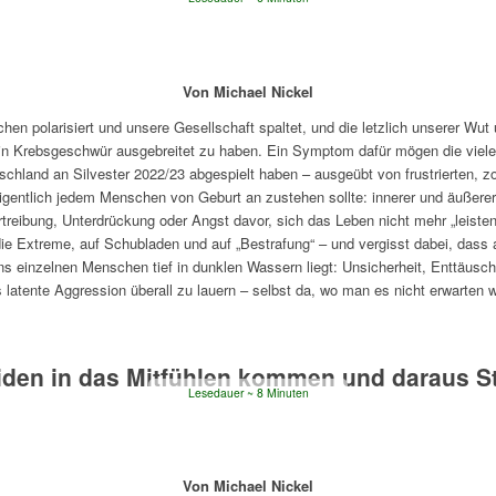
Von Michael Nickel
en polarisiert und unsere Gesellschaft spaltet, und die letzlich unserer Wut
 ein Krebsgeschwür ausgebreitet zu haben. Ein Symptom dafür mögen die viel
tschland an Silvester 2022/23 abgespielt haben – ausgeübt von frustrierten, 
igentlich jedem Menschen von Geburt an zustehen sollte: innerer und äußere
treibung, Unterdrückung oder Angst davor, sich das Leben nicht mehr „leisten
ie Extreme, auf Schubladen und auf „Bestrafung“ – und vergisst dabei, dass a
 uns einzelnen Menschen tief in dunklen Wassern liegt: Unsicherheit, Enttäusc
 latente Aggression überall zu lauern – selbst da, wo man es nicht erwarten 
iden in das Mitfühlen kommen und daraus St
Lesedauer
8
Minuten
Von Michael Nickel