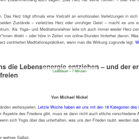
n. Das Herz trägt oftmals eine Vielzahl an emotionalen Verletzungen in sich
r beiden Zustände – verletztes Herz oder unruhiger Geist – macht es uns 
ntrum. Als
Yoga
– und Meditationslehrer leite ich auch immer wieder Herz-ze
r*innen direkt – oder höre in Zeiten von online-Stunden hinterher davon. Was
Herz-zentrierten Meditationspraktiken, wenn man die Wirkung zugrunde legt.
W
ns die Lebensenergie entziehen – und der er
Lesedauer
7
Minuten
freien
Von Michael Nickel
tänden weiterspielen.
Letzte Woche haben wir uns mit den 18 Kategorien des
er Aspekte des Friedens gibt, muss es dann nicht auch etliche verschiedene 
 wenn sich Yogis über das unterhalten, was uns den Frieden raubt, werden dab
r wahres Selbst.