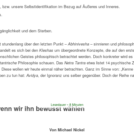
s, bzw. unsere Selbstidentifikation im Bezug auf Äußeres und Inneres.
s.
gänglichkeit und dem Sterben.
zt stundenlang über den letzten Punkt –
Abhinivesha
– sinnieren und philosoph
andelt es sich bei den
Kleshas
um übergeordnete Konzepte, die auf den ersten
hlichen Geistes philosophisch betrachtet werden. Doch konkreter wird es 
tantrische
Philosophie schauen. Das
Netra Tantra
etwa listet 14 psychische Z
nd. Diese wollen wir heute einmal näher betrachten. Ganz im Sinne von: „Kenn
oben zu tun hat:
Avidya
, der Ignoranz uns selber gegenüber. Doch der Reihe 
Lesedauer
8
Minuten
wenn wir ihn bewusst wählen
Von Michael Nickel