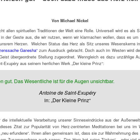
Von Michael Nickel
ht allen spirituellen Traditionen der Welt eine Rolle. Universell wird es als
n der Geste aus, die wir nutzen, wenn wir klarmachen wollen, dass es um un
u unsrem Herzen. Welchen Status das Herz als Sitz unseres Wesenskerns in d
rzenssache Ganesha“
zum Ausdruck gebracht. Doch auch im Westen wird de
 Geist übergeordnete Stellung zugeordnet. Wenngleich es dazu unzählige Aus
nt-Exupéry aus seinem herrlichen Werk „Der kleine Prinz“:
 gut. Das Wesentliche ist für die Augen unsichtbar.
Antoine de Saint-Exupéry
in: „Der Kleine Prinz“
ür die intellektuelle Verarbeitung unserer Sinneseindrücke aus der Außenwel
dieses Zitat zur Popularität von Herz-zentrierten Meditationen bei uns im
„neu erfundene“. Ihnen allen gemeinsam ist, dass sie zur Wahrnehmung des 
sem Zusammenhang auch sagen: „Das Herz hat seine Tücken“ – oder viel 