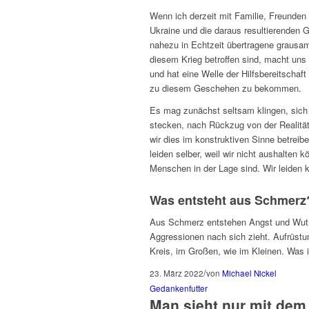
Wenn ich derzeit mit Familie, Freunde
Ukraine und die daraus resultierenden
nahezu in Echtzeit übertragene grausam
diesem Krieg betroffen sind, macht uns 
und hat eine Welle der Hilfsbereitschaf
zu diesem Geschehen zu bekommen.
Es mag zunächst seltsam klingen, sich 
stecken, nach Rückzug von der Realität.
wir dies im konstruktiven Sinne betreib
leiden selber, weil wir nicht aushalten
Menschen in der Lage sind. Wir leiden k
Was entsteht aus Schmerz
Aus Schmerz entstehen Angst und Wut, w
Aggressionen nach sich zieht. Aufrüst
Kreis, im Großen, wie im Kleinen. Was
/
23. März 2022
von
Michael Nickel
Gedankenfutter
Man sieht nur mit dem 