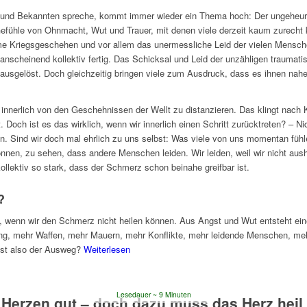
n und Bekannten spreche, kommt immer wieder ein Thema hoch: Der ungeheur
 Gefühle von Ohnmacht, Wut und Trauer, mit denen viele derzeit kaum zurech
e Kriegsgeschehen und vor allem das unermessliche Leid der vielen Menschen,
anscheinend kollektiv fertig. Das Schicksal und Leid der unzähligen traumati
t ausgelöst. Doch gleichzeitig bringen viele zum Ausdruck, dass es ihnen nahe
innerlich von den Geschehnissen der Wellt zu distanzieren. Das klingt nach K
 Doch ist es das wirklich, wenn wir innerlich einen Schritt zurücktreten? – N
en. Sind wir doch mal ehrlich zu uns selbst: Was viele von uns momentan fühlen
 können, zu sehen, dass andere Menschen leiden. Wir leiden, weil wir nicht a
ollektiv so stark, dass der Schmerz schon beinahe greifbar ist.
?
enn wir den Schmerz nicht heilen können. Aus Angst und Wut entsteht eine 
ung, mehr Waffen, mehr Mauern, mehr Konflikte, mehr leidende Menschen, meh
 ist also der Ausweg?
Weiterlesen
Lesedauer
9
Minuten
Herzen gut – doch dazu muss das Herz heil s