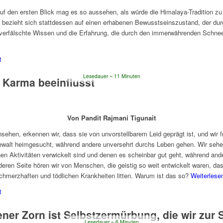
uf den ersten Blick mag es so aussehen, als würde die Himalaya-Tradition z
ie bezieht sich stattdessen auf einen erhabenen Bewusstseinszustand, der dur
 unverfälschte Wissen und die Erfahrung, die durch den immerwährenden Schne
t
Lesedauer
11
Minuten
 Karma beeinflusst
Von Pandit Rajmani Tigunait
sehen, erkennen wir, dass sie von unvorstellbarem Leid geprägt ist, und wi
walt heimgesucht, während andere unversehrt durchs Leben gehen. Wir sehen
 Aktivitäten verwickelt sind und denen es scheinbar gut geht, während andere,
nderen Seite hören wir von Menschen, die geistig so weit entwickelt waren, da
schmerzhaften und tödlichen Krankheiten litten. Warum ist das so?
Weiterlese
t
ener Zorn ist Selbstzermürbung, die wir zur 
Lesedauer
6
Minuten