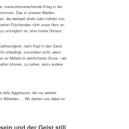
e, menschenverachtende Krieg in der
t kommen. Das in unseren Medien
 die weltweit direkt oder indirekt von
sierten Flüchtenden rührt unser Herz an
zu unmöglich ist, eine innere Distanz
altherzigkeit, nach Kopf in den Sand
icht unbedingt, zumindest nicht, wenn
 ist Mitleid im wörtlichsten Sinne – wir
ushalten können, zu sehen, wozu andere
tiefe Aggression, die nur weitere
r Mitleiden … Wir drehen uns dabei im
ein und der Geist still