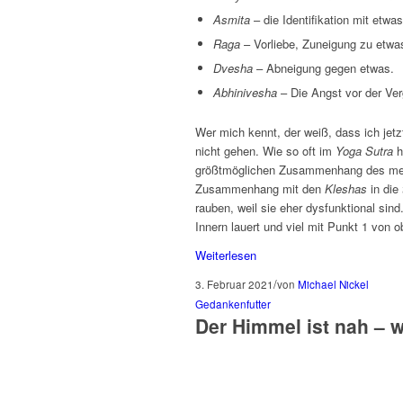
Asmita
– die Identifikation mit etwa
Raga
– Vorliebe, Zuneigung zu etwa
Dvesha
– Abneigung gegen etwas.
Abhinivesha
– Die Angst vor der Ver
Wer mich kennt, der weiß, dass ich jet
nicht gehen. Wie so oft im
Yoga Sutra
h
größtmöglichen Zusammenhang des mensc
Zusammenhang mit den
Kleshas
in die
rauben, weil sie eher dysfunktional si
Innern lauert und viel mit Punkt 1 von 
Weiterlesen
/
3. Februar 2021
von
Michael Nickel
Gedankenfutter
Der Himmel ist nah – 