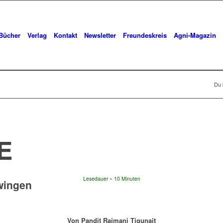
Bücher
Verlag
Kontakt
Newsletter
Freundeskreis
Agni-Magazin
Du b
E
Lesedauer
10
Minuten
wingen
Von Pandit Rajmani Tigunait