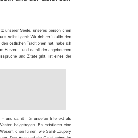
 Sitz unserer Seele, unseres persönlichen
s selbst geht: Wir richten intuitiv den
en östlichen Traditionen hat, habe ich
m Herzen – und damit der angeborenen
sprüche und Zitate gibt, ist eines der
t – und damit für unseren Intellekt als
 Westen beigetragen. Es existieren eine
Wesentlichen führen, wie Saint-Exupéry
mehr „Das Herz und der Geist haben im