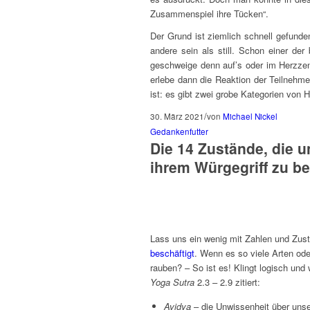
Zusammenspiel ihre Tücken“.
Der Grund ist ziemlich schnell gefunde
andere sein als still. Schon einer de
geschweige denn auf’s oder im Herzze
erlebe dann die Reaktion der Teilnehme
ist: es gibt zwei grobe Kategorien von 
/
30. März 2021
von
Michael Nickel
Gedankenfutter
Die 14 Zustände, die u
ihrem Würgegriff zu be
Lass uns ein wenig mit Zahlen und Zus
beschäftigt
. Wenn es so viele Arten od
rauben? – So ist es! Klingt logisch und
Yoga Sutra
2.3 – 2.9 zitiert:
Avidya
– die Unwissenheit über unse