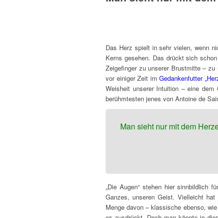
Das Herz spielt in sehr vielen, wenn nic
Kerns gesehen. Das drückt sich schon i
Zeigefinger zu unserer Brustmitte – z
vor einiger Zeit im
Gedankenfutter „He
Weisheit unserer Intuition – eine dem
berühmtesten jenes von
Antoine de Sai
Man sieht nur mit dem Herzen
„Die Augen“ stehen hier sinnbildlich f
Ganzes, unseren Geist. Vielleicht hat 
Menge davon – klassische ebenso, wie 
es ausdrückt. Doch man könnte in die