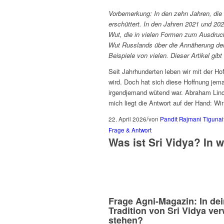
Vorbemerkung: In den zehn Jahren, die 
erschüttert. In den Jahren 2021 und 20
Wut, die in vielen Formen zum Ausdruc
Wut Russlands über die Annäherung der
Beispiele von vielen. Dieser Artikel gib
Seit Jahrhunderten leben wir mit der Ho
wird. Doch hat sich diese Hoffnung jem
irgendjemand wütend war. Abraham Linco
mich liegt die Antwort auf der Hand: Wi
/
22. April 2026
von
Pandit Rajmani Tigunai
Frage & Antwort
Was ist Sri Vidya? In 
Frage Agni-Magazin: In dei
Tradition von Sri Vidya ve
stehen?