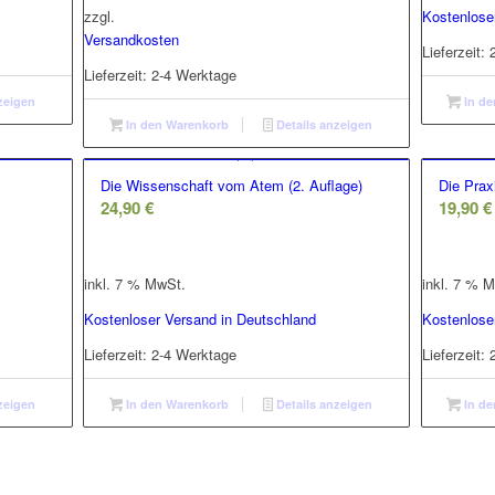
zzgl.
Kostenlose
Versandkosten
Lieferzeit:
Lieferzeit:
2-4 Werktage
zeigen
In de
In den Warenkorb
Details anzeigen
Die Wissenschaft vom Atem (2. Auflage)
Die Prax
24,90
€
19,90
€
inkl. 7 % MwSt.
inkl. 7 % 
Kostenloser Versand in Deutschland
Kostenlose
Lieferzeit:
2-4 Werktage
Lieferzeit:
zeigen
In den Warenkorb
Details anzeigen
In de