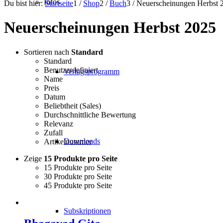
Infos
Du bist hier:
Startseite
1
/
Shop
2
/
Buch
3
/
Neuerscheinungen Herbst 
Neuerscheinungen Herbst 2025
Sortieren nach
Standard
Standard
Benutzerdefiniert
Verlagsprogramm
Name
Preis
Datum
Beliebtheit (Sales)
Durchschnittliche Bewertung
Relevanz
Zufall
Downloads
Artikelnummer
Zeige
15 Produkte pro Seite
15 Produkte pro Seite
30 Produkte pro Seite
45 Produkte pro Seite
Subskriptionen