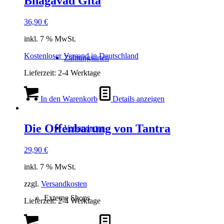
Bhagavad Gita
36,90
€
inkl. 7 % MwSt.
Kostenloser Versand in Deutschland
Zahlungsarten
Lieferzeit:
2-4 Werktage
In den Warenkorb
Details anzeigen
Die Offenbarung von Tantra
Versandarten
29,90
€
inkl. 7 % MwSt.
zzgl.
Versandkosten
Externe Shops
Lieferzeit:
2-4 Werktage